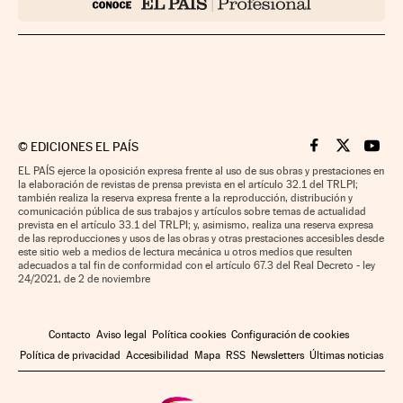
©
EDICIONES EL PAÍS
Cinco Días en F
Cinco Días e
Cinco 
EL PAÍS ejerce la oposición expresa frente al uso de sus obras y prestaciones en
la elaboración de revistas de prensa prevista en el artículo 32.1 del TRLPI;
también realiza la reserva expresa frente a la reproducción, distribución y
comunicación pública de sus trabajos y artículos sobre temas de actualidad
prevista en el artículo 33.1 del TRLPI; y, asimismo, realiza una reserva expresa
de las reproducciones y usos de las obras y otras prestaciones accesibles desde
este sitio web a medios de lectura mecánica u otros medios que resulten
adecuados a tal fin de conformidad con el artículo 67.3 del Real Decreto - ley
24/2021, de 2 de noviembre
Contacto
Aviso legal
Política cookies
Configuración de cookies
Política de privacidad
Accesibilidad
Mapa
RSS
Newsletters
Últimas noticias