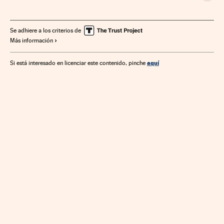
Legislación española
Sindicalismo
Seguridad Social
Relaciones laborales
Política laboral
Trabajo
Se adhiere a los criterios de
Más información
Legislación
Justicia
aquí
Si está interesado en licenciar este contenido, pinche