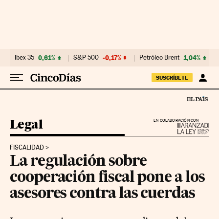
Ir al contenido
Ibex 35
0,61%
S&P 500
-0,17%
Petróleo Brent
1,04%
SUSCRÍBETE
Legal
EN COLABORACIÓN CON
FISCALIDAD
La regulación sobre
cooperación fiscal pone a los
asesores contra las cuerdas