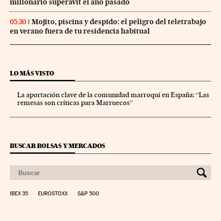
millonario superávit el año pasado
Mojito, piscina y despido: el peligro del teletrabajo
05:30
en verano fuera de tu residencia habitual
LO MÁS VISTO
La aportación clave de la comunidad marroquí en España: “Las
remesas son críticas para Marruecos”
BUSCAR BOLSAS Y MERCADOS
IBEX 35
EUROSTOXX
S&P 500