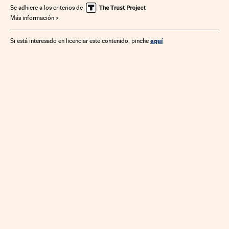
Hacienda pública
Agencias Estatales
Tributos
Se adhiere a los criterios de
Más información
Finanzas públicas
Unión Europea
Administración Estado
Organizaciones internacionales
aquí
Si está interesado en licenciar este contenido, pinche
Europa
Gente
Relaciones exteriores
Finanzas
Administración pública
Sociedad
Justicia