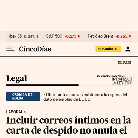
Ir al contenido
Ibex 35
0,24%
S&P 500
-0,17%
Petróleo Brent
-0,75%
SUSCRÍBETE
Legal
EN COLABORACIÓN CON
El Ibex tantea nuevos máximos a la espera del
CRÓNICA DE
BOLSA
dato de empleo de EE UU
LABORAL
Incluir correos íntimos en la
carta de despido no anula el