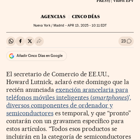
PRESS)
|
Vídeo:
EPV
AGENCIAS
CINCO DÍAS
Nueva York / Madrid -
APR
13, 2025 - 10:11
EDT
23
Compartir en Whatsapp
Compartir en Facebook
Compartir en Twitter
Desplegar Redes Sociales
Ir a l
Añadir Cinco Días en Google
El secretario de Comercio de EE.UU.,
Howard Lutnick, aclaró este domingo que la
recién anunciada
exención arancelaria para
teléfonos móviles inteligentes (
smartphones
)’,
diversos componentes de ordenador y
semiconductores
es temporal, y que “pronto”
contarán con un gravamen específico para
estos artículos. “Todos esos productos se
incluirán en la categoría de semiconductores