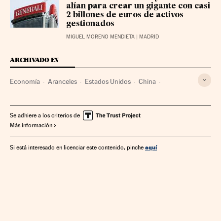
alían para crear un gigante con casi
2 billones de euros de activos
gestionados
MIGUEL MORENO MENDIETA
| MADRID
ARCHIVADO EN
Economía
Aranceles
Estados Unidos
China
Donald Trump
Comercio
Impuestos
Política económica
Tasas
Se adhiere a los criterios de
Más información
aquí
Si está interesado en licenciar este contenido, pinche