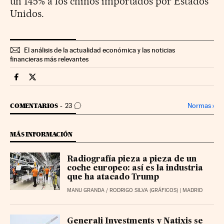
un 145% a los chinos importados por Estados
Unidos.
El análisis de la actualidad económica y las noticias
financieras más relevantes
Economia Cinco Días en Facebook
Economia Cinco Días en Twitter
IR A LOS COMENTARIOS
Normas
›
COMENTARIOS
23
MÁS INFORMACIÓN
Radiografía pieza a pieza de un
coche europeo: así es la industria
que ha atacado Trump
MANU GRANDA
/
RODRIGO SILVA (GRÁFICOS)
| MADRID
Generali Investments y Natixis se