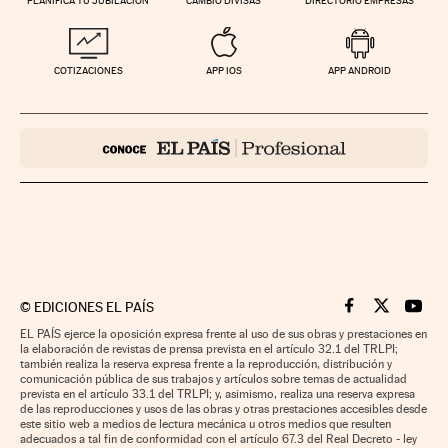
PLANIFICA TU JUBILACIÓN
CAMBIO DIVISAS
DIRECTORIO EMPRESAS
COTIZACIONES
APP IOS
APP ANDROID
©
EDICIONES EL PAÍS
Cinco Días en F
Cinco Días e
Cinco 
EL PAÍS ejerce la oposición expresa frente al uso de sus obras y prestaciones en
la elaboración de revistas de prensa prevista en el artículo 32.1 del TRLPI;
también realiza la reserva expresa frente a la reproducción, distribución y
comunicación pública de sus trabajos y artículos sobre temas de actualidad
prevista en el artículo 33.1 del TRLPI; y, asimismo, realiza una reserva expresa
de las reproducciones y usos de las obras y otras prestaciones accesibles desde
este sitio web a medios de lectura mecánica u otros medios que resulten
adecuados a tal fin de conformidad con el artículo 67.3 del Real Decreto - ley