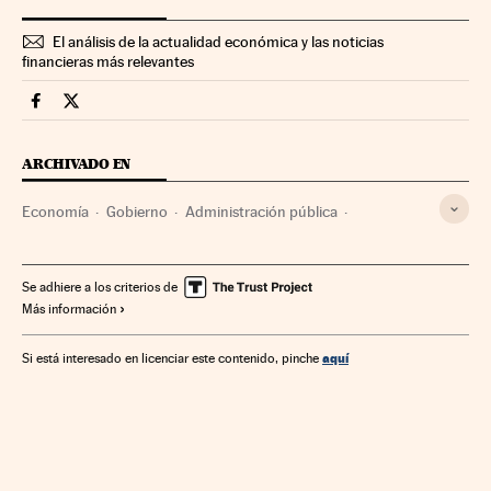
El análisis de la actualidad económica y las noticias
financieras más relevantes
Economia Cinco Días en Facebook
Economia Cinco Días en Twitter
ARCHIVADO EN
Economía
Gobierno
Administración pública
Profesiones
Políticos
Se adhiere a los criterios de
Más información
aquí
Si está interesado en licenciar este contenido, pinche