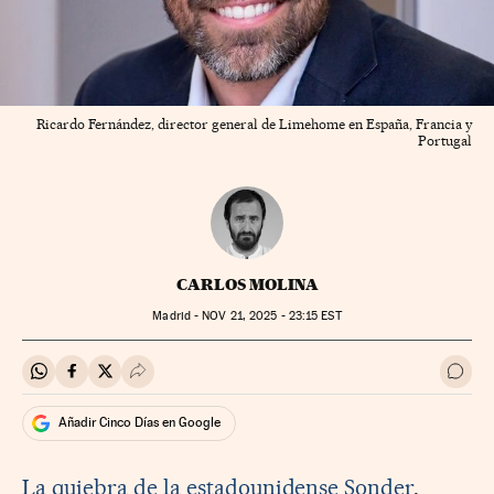
Ricardo Fernández, director general de Limehome en España, Francia y
Portugal
CARLOS MOLINA
Madrid -
NOV
21, 2025 - 23:15
EST
Compartir en Whatsapp
Compartir en Facebook
Compartir en Twitter
Desplegar Redes Sociales
Ir a 
Añadir Cinco Días en Google
La quiebra de la estadounidense Sonder
,