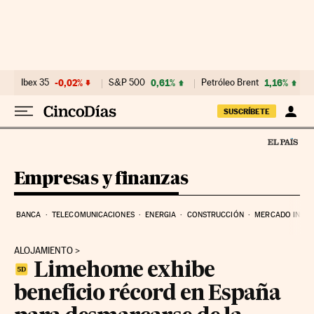
Ir al contenido
Ibex 35
-0,02%
S&P 500
0,61%
Petróleo Brent
1,16%
SUSCRÍBETE
Empresas y finanzas
BANCA
TELECOMUNICACIONES
ENERGIA
CONSTRUCCIÓN
MERCADO INMOB
ALOJAMIENTO
Limehome exhibe
beneficio récord en España