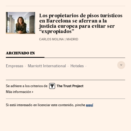
Los propietarios de pisos turísticos
en Barcelona se aferran a la
justicia europea para evitar ser
“expropiados”
CARLOS MOLINA
| MADRID
ARCHIVADO EN
Empresas
Marriott International
Hoteles
Alojamientos
Pisos turísticos
Italia
Alemania
Francia
Financiación
Endeudamiento empresarial
Se adhiere a los criterios de
Más información
aquí
Si está interesado en licenciar este contenido, pinche