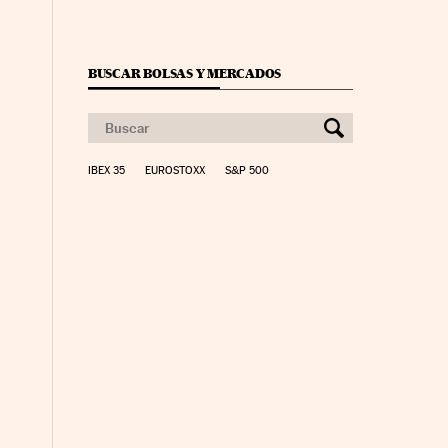
nco Días en Facebook
s Cinco Días en Twitter
BUSCAR BOLSAS Y MERCADOS
IBEX 35
EUROSTOXX
S&P 500