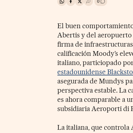
0
Compartir en Whatsapp
Compartir en Facebook
Compartir en Twitter
Desplegar Redes Soci
Ir a los comenta
El buen comportamiento 
Abertis y del aeropuerto
firma de infraestructura
calificación Moody’s elev
italiano, particiopado po
estadounidense Blackst
asegurada de Mundys pasa 
perspectiva estable. La c
es ahora comparable a una
subsidiaria Aeroporti di
La italiana, que controla