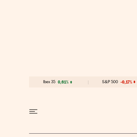
Ir al contenido
Ibex 35
0,61%
S&P 500
-0,17%