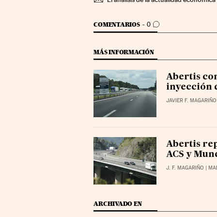
IR A LOS COMENTARIOS
COMENTARIOS
0
MÁS INFORMACIÓN
Abertis co
inyección 
JAVIER F. MAGARIÑO
Abertis re
ACS y Mun
J. F. MAGARIÑO
| MA
ARCHIVADO EN