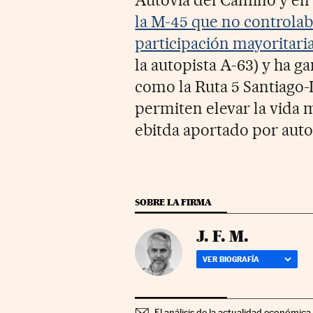
la M-45 que no controla
participación mayoritari
la autopista A-63) y ha 
como la Ruta 5 Santiago-
permiten elevar la vida me
ebitda aportado por auto
SOBRE LA FIRMA
J. F. M.
VER BIOGRAFÍA
El análisis de la actualidad económica 