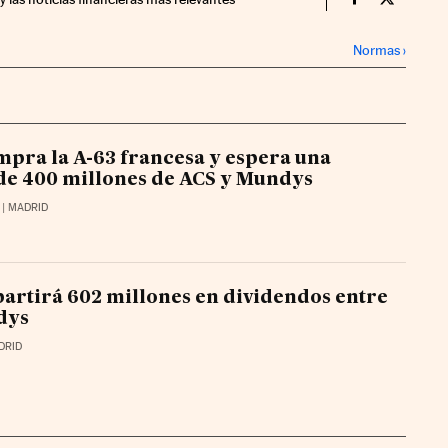
Companias Ci
Compania
Normas
›
mpra la A-63 francesa y espera una
de 400 millones de ACS y Mundys
| MADRID
partirá 602 millones en dividendos entre
dys
DRID