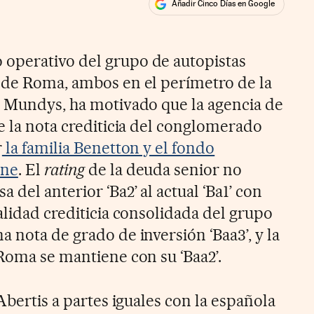
Añadir Cinco Días en Google
ales
rios
operativo del grupo de autopistas
 de Roma, ambos en el perímetro de la
s Mundys, ha motivado que la agencia de
e la nota crediticia del conglomerado
r
la familia Benetton y el fondo
one
. El
rating
de la deuda senior no
del anterior ‘Ba2’ al actual ‘Ba1’ con
alidad crediticia consolidada del grupo
 nota de grado de inversión ‘Baa3’, y la
 Roma se mantiene con su ‘Baa2’.
 Abertis a partes iguales con la española