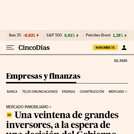
Ir al contenido
Ibex 35
-0,02%
S&P 500
0,61%
Petróleo Brent
1,28%
SUSCRÍBETE
Empresas y finanzas
BANCA
TELECOMUNICACIONES
ENERGIA
CONSTRUCCIÓN
MERCADO INMOB
MERCADO INMOBILIARIO
Una veintena de grandes
inversores, a la espera de