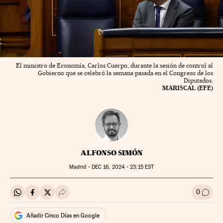
El ministro de Economía, Carlos Cuerpo, durante la sesión de control al
Gobierno que se celebró la semana pasada en el Congreso de los
Diputados.
MARISCAL (EFE)
ALFONSO SIMÓN
Madrid -
DEC
16, 2024 - 23:15
EST
0
Compartir en Whatsapp
Compartir en Facebook
Compartir en Twitter
Desplegar Redes Sociales
Ir a l
Añadir Cinco Días en Google