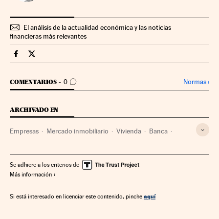
El análisis de la actualidad económica y las noticias
financieras más relevantes
Companias Cinco Días en Facebook
Companias Cinco Días en Twitter
IR A LOS COMENTARIOS
Normas
›
COMENTARIOS
0
ARCHIVADO EN
Empresas
Mercado inmobiliario
Vivienda
Banca
Sareb
FROB
Carlos Cuerpo
Isabel Rodríguez García
Deloitte
Ministerio de Economía, Comercio y Empresa
Se adhiere a los criterios de
Más información
aquí
Si está interesado en licenciar este contenido, pinche