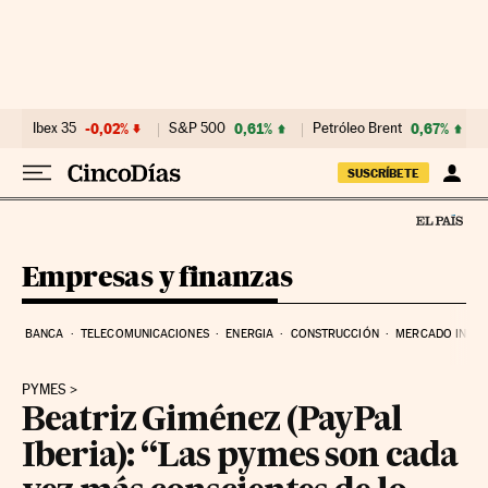
Ir al contenido
Ibex 35
-0,02%
S&P 500
0,61%
Petróleo Brent
0,67%
SUSCRÍBETE
Empresas y finanzas
BANCA
TELECOMUNICACIONES
ENERGIA
CONSTRUCCIÓN
MERCADO INMOB
PYMES
Beatriz Giménez (PayPal
Iberia): “Las pymes son cada