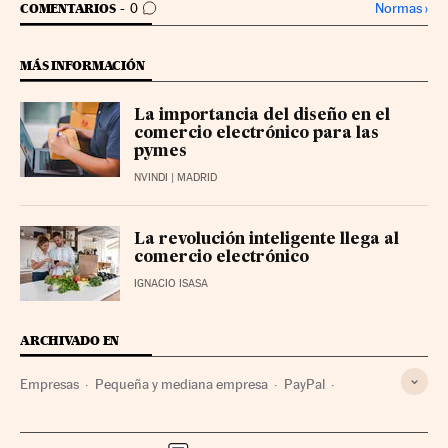
IR A LOS COMENTARIOS
Normas
›
COMENTARIOS
0
MÁS INFORMACIÓN
La importancia del diseño en el
comercio electrónico para las
pymes
NVINDI
| MADRID
La revolución inteligente llega al
comercio electrónico
IGNACIO ISASA
ARCHIVADO EN
Empresas
Pequeña y mediana empresa
PayPal
Pagos online
Digitalización empresarial
Economía