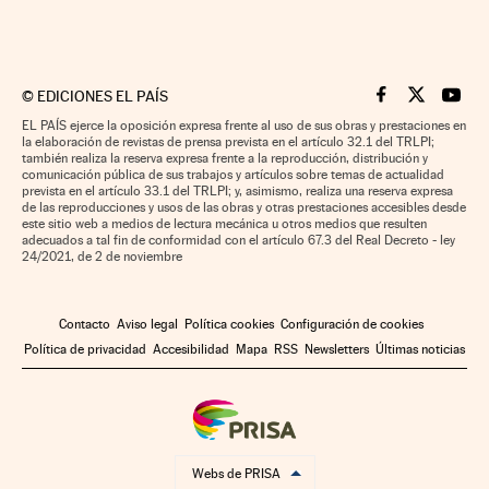
©
EDICIONES EL PAÍS
Cinco Días en F
Cinco Días e
Cinco 
EL PAÍS ejerce la oposición expresa frente al uso de sus obras y prestaciones en
la elaboración de revistas de prensa prevista en el artículo 32.1 del TRLPI;
también realiza la reserva expresa frente a la reproducción, distribución y
comunicación pública de sus trabajos y artículos sobre temas de actualidad
prevista en el artículo 33.1 del TRLPI; y, asimismo, realiza una reserva expresa
de las reproducciones y usos de las obras y otras prestaciones accesibles desde
este sitio web a medios de lectura mecánica u otros medios que resulten
adecuados a tal fin de conformidad con el artículo 67.3 del Real Decreto - ley
24/2021, de 2 de noviembre
Contacto
Aviso legal
Política cookies
Configuración de cookies
Política de privacidad
Accesibilidad
Mapa
RSS
Newsletters
Últimas noticias
Webs de PRISA