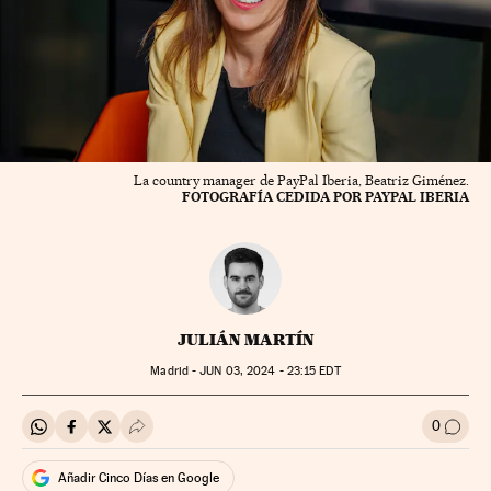
La country manager de PayPal Iberia, Beatriz Giménez.
FOTOGRAFÍA CEDIDA POR PAYPAL IBERIA
JULIÁN MARTÍN
Madrid -
JUN
03, 2024 - 23:15
EDT
0
Compartir en Whatsapp
Compartir en Facebook
Compartir en Twitter
Desplegar Redes Sociales
Ir a l
Añadir Cinco Días en Google