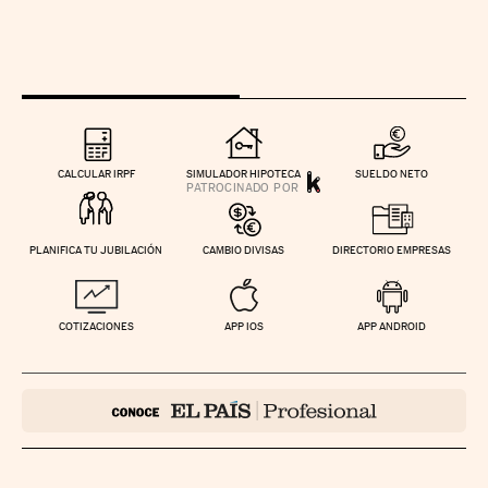
CALCULAR IRPF
SIMULADOR HIPOTECA
SUELDO NETO
PLANIFICA TU JUBILACIÓN
CAMBIO DIVISAS
DIRECTORIO EMPRESAS
COTIZACIONES
APP IOS
APP ANDROID