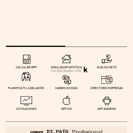
CALCULAR IRPF
SIMULADOR HIPOTECA
SUELDO NETO
PLANIFICA TU JUBILACIÓN
CAMBIO DIVISAS
DIRECTORIO EMPRESAS
COTIZACIONES
APP IOS
APP ANDROID