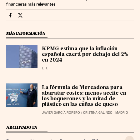
financieras más relevantes
Companias Cinco Días en Facebook
Companias Cinco Días en Twitter
MÁS INFORMACIÓN
KPMG estima que la inflación
española caerá por debajo del 2%
en 2024
L.H.
La fórmula de Mercadona para
abaratar costes: menos aceite en
los boquerones y la mitad de
plástico en las cuñas de queso
JAVIER GARCÍA ROPERO
/
CRISTINA GALINDO
| MADRID
ARCHIVADO EN