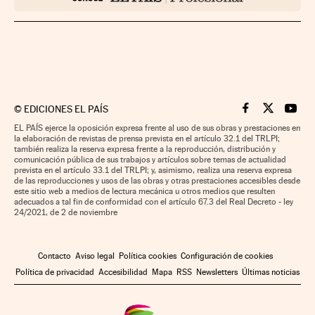
©
EDICIONES EL PAÍS
Cinco Días en F
Cinco Días e
Cinco 
EL PAÍS ejerce la oposición expresa frente al uso de sus obras y prestaciones en
la elaboración de revistas de prensa prevista en el artículo 32.1 del TRLPI;
también realiza la reserva expresa frente a la reproducción, distribución y
comunicación pública de sus trabajos y artículos sobre temas de actualidad
prevista en el artículo 33.1 del TRLPI; y, asimismo, realiza una reserva expresa
de las reproducciones y usos de las obras y otras prestaciones accesibles desde
este sitio web a medios de lectura mecánica u otros medios que resulten
adecuados a tal fin de conformidad con el artículo 67.3 del Real Decreto - ley
24/2021, de 2 de noviembre
Contacto
Aviso legal
Política cookies
Configuración de cookies
Política de privacidad
Accesibilidad
Mapa
RSS
Newsletters
Últimas noticias