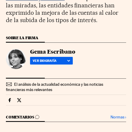
las miradas, las entidades financieras han
exprimido la mejora de las cuentas al calor
de la subida de los tipos de interés.
SOBRE LA FIRMA
Gema Escribano
VER BIOGRAFÍA
El análisis de la actualidad económica y las noticias
financieras más relevantes
Mercados Financieros Cinco Días en Facebook
Mercados Financieros Cinco Días en Twitter
IR A LOS COMENTARIOS
Normas
›
COMENTARIOS