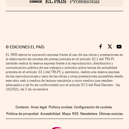
©
EDICIONES EL PAÍS
Cinco Días en F
Cinco Días e
Cinco 
EL PAÍS ejerce la oposición expresa frente al uso de sus obras y prestaciones en
la elaboración de revistas de prensa prevista en el artículo 32.1 del TRLPI;
también realiza la reserva expresa frente a la reproducción, distribución y
comunicación pública de sus trabajos y artículos sobre temas de actualidad
prevista en el artículo 33.1 del TRLPI; y, asimismo, realiza una reserva expresa
de las reproducciones y usos de las obras y otras prestaciones accesibles desde
este sitio web a medios de lectura mecánica u otros medios que resulten
adecuados a tal fin de conformidad con el artículo 67.3 del Real Decreto - ley
24/2021, de 2 de noviembre
Contacto
Aviso legal
Política cookies
Configuración de cookies
Política de privacidad
Accesibilidad
Mapa
RSS
Newsletters
Últimas noticias