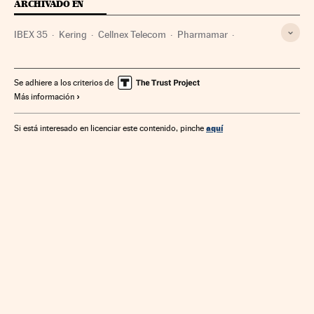
ARCHIVADO EN
IBEX 35
Kering
Cellnex Telecom
Pharmamar
Índices bursátiles
Operadores telecomunicaciones
Banco Sabadell
Tipos interés
Industria farmacéutica
Se adhiere a los criterios de
Más información
Bolsa
Farmacia
Bancos
Mercados financieros
Créditos
Empresas
Medicina
Servicios bancarios
aquí
Si está interesado en licenciar este contenido, pinche
Economía
Telecomunicaciones
Banca
Finanzas
Comunicaciones
Industria
Salud