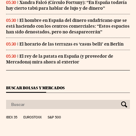
Xandra Falcó (Círculo Fortuny): “En España todavía
05:30
hay cierto tabú para hablar de lujo y de dinero”
El hombre en España del dinero sudafricano que se
05:30
está haciendo con los centros comerciales: “Estos espacios
han sido denostados, pero no desaparecerán”
El horario de las terrazas es ‘casus belli’ en Berlín
05:30
El rey de la patata en España (y proveedor de
05:30
Mercadona) mira ahora al exterior
BUSCAR BOLSAS Y MERCADOS
IBEX 35
EUROSTOXX
S&P 500