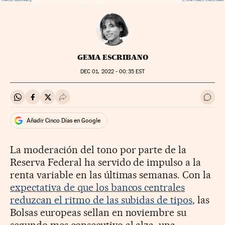
GEMA ESCRIBANO
DEC
01, 2022 - 00:35
EST
Compartir en Whatsapp
Compartir en Facebook
Compartir en Twitter
Desplegar Redes Sociales
Ir a 
Añadir Cinco Días en Google
La moderación del tono por parte de la
Reserva Federal ha servido de impulso a la
renta variable en las últimas semanas. Con la
expectativa de que los bancos centrales
reduzcan el ritmo de las subidas de tipos
, las
Bolsas europeas sellan en noviembre su