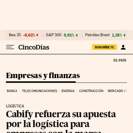
Ir al contenido
Ibex 35
-0,02%
S&P 500
0,61%
Petróleo Brent
1,28%
SUSCRÍBETE
Empresas y finanzas
BANCA
TELECOMUNICACIONES
ENERGIA
CONSTRUCCIÓN
MERCADO INMOB
LOGÍSTICA
Cabify refuerza su apuesta
por la logística para