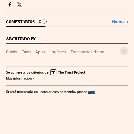
Companias Cinco Días en Facebook
Companias Cinco Días en Twitter
IR A LOS COMENTARIOS
Normas
›
COMENTARIOS
0
ARCHIVADO EN
Cabify
Taxis
Apps
Logística
Transporte urbano
Aplicaciones informáticas
Distribución
Telefonía móvil multimedia
Software
Telefonía móvil
Se adhiere a los criterios de
Más información
Empresas
Informática
Tecnologías movilidad
Telefonía
Comercio
Tecnología
Economía
aquí
Si está interesado en licenciar este contenido, pinche
Telecomunicaciones
Transporte
Comunicaciones
Industria