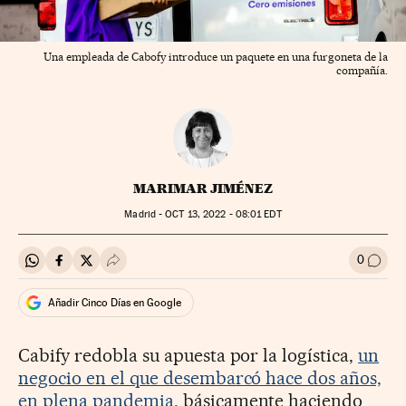
Una empleada de Cabofy introduce un paquete en una furgoneta de la
compañía.
MARIMAR JIMÉNEZ
Madrid -
OCT
13, 2022 - 08:01
EDT
0
Compartir en Whatsapp
Compartir en Facebook
Compartir en Twitter
Desplegar Redes Sociales
Ir a l
Añadir Cinco Días en Google
Cabify redobla su apuesta por la logística,
un
negocio en el que desembarcó hace dos años,
en plena pandemia,
básicamente haciendo