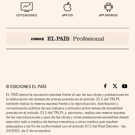
COTIZACIONES
APP IOS
APP ANDROID
©
EDICIONES EL PAÍS
Cinco Días en F
Cinco Días e
Cinco 
EL PAÍS ejerce la oposición expresa frente al uso de sus obras y prestaciones en
la elaboración de revistas de prensa prevista en el artículo 32.1 del TRLPI;
también realiza la reserva expresa frente a la reproducción, distribución y
comunicación pública de sus trabajos y artículos sobre temas de actualidad
prevista en el artículo 33.1 del TRLPI; y, asimismo, realiza una reserva expresa
de las reproducciones y usos de las obras y otras prestaciones accesibles desde
este sitio web a medios de lectura mecánica u otros medios que resulten
adecuados a tal fin de conformidad con el artículo 67.3 del Real Decreto - ley
24/2021, de 2 de noviembre