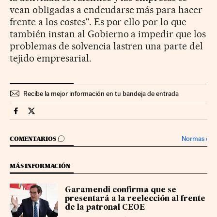
vean obligadas a endeudarse más para hacer
frente a los costes". Es por ello por lo que
también instan al Gobierno a impedir que los
problemas de solvencia lastren una parte del
tejido empresarial.
Recibe la mejor información en tu bandeja de entrada
Territorio Pyme Cinco Días en Facebook
Territorio Pyme Cinco Días en Twitter
IR A LOS COMENTARIOS
Normas
›
COMENTARIOS
MÁS INFORMACIÓN
Garamendi confirma que se
presentará a la reelección al frente
de la patronal CEOE