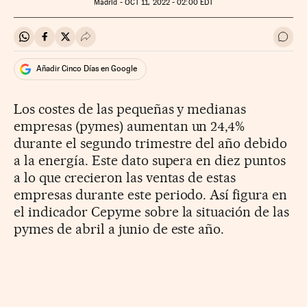
Madrid -
OCT
11, 2022 - 02:00
EDT
Compartir en Whatsapp
Compartir en Facebook
Compartir en Twitter
Desplegar Redes Sociales
Ir a 
Añadir Cinco Días en Google
Los costes de las pequeñas y medianas
empresas (pymes) aumentan un 24,4%
durante el segundo trimestre del año debido
a la energía. Este dato supera en diez puntos
a lo que crecieron las ventas de estas
empresas durante este periodo. Así figura en
el indicador Cepyme sobre la situación de las
pymes de abril a junio de este año.