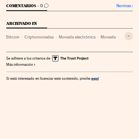
IR A LOS COMENTARIOS
Normas
›
COMENTARIOS
0
ARCHIVADO EN
Bitcoin
Criptomonedas
Moneda electrónica
Moneda
Pagos online
Comercio electrónico
Dinero
Medios de pago
Comercio
Internet
Se adhiere a los criterios de
Más información
Telecomunicaciones
Comunicaciones
Finanzas
aquí
Si está interesado en licenciar este contenido, pinche