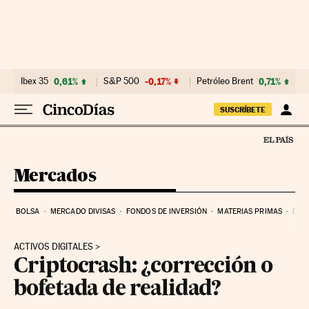
Ir al contenido
Ibex 35
0,61%
S&P 500
-0,17%
Petróleo Brent
0,71%
SUSCRÍBETE
Mercados
BOLSA
MERCADO DIVISAS
FONDOS DE INVERSIÓN
MATERIAS PRIMAS
DEU
ACTIVOS DIGITALES
Criptocrash: ¿corrección o
bofetada de realidad?