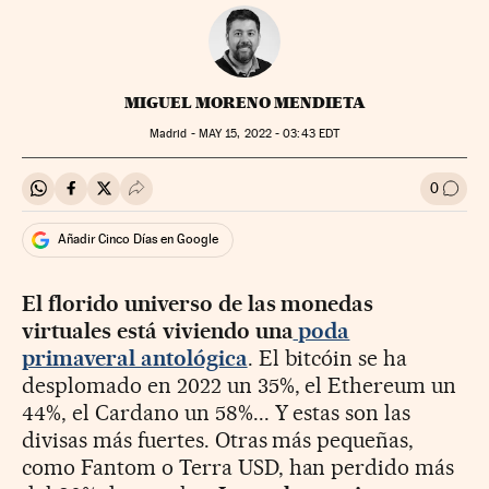
MIGUEL MORENO MENDIETA
Madrid -
MAY
15, 2022 - 03:43
EDT
0
Compartir en Whatsapp
Compartir en Facebook
Compartir en Twitter
Desplegar Redes Sociales
Ir a l
Añadir Cinco Días en Google
El florido universo de las monedas
virtuales está viviendo una
poda
primaveral antológica
. El bitcóin se ha
desplomado en 2022 un 35%, el Ethereum un
44%, el Cardano un 58%... Y estas son las
divisas más fuertes. Otras más pequeñas,
como Fantom o Terra USD, han perdido más