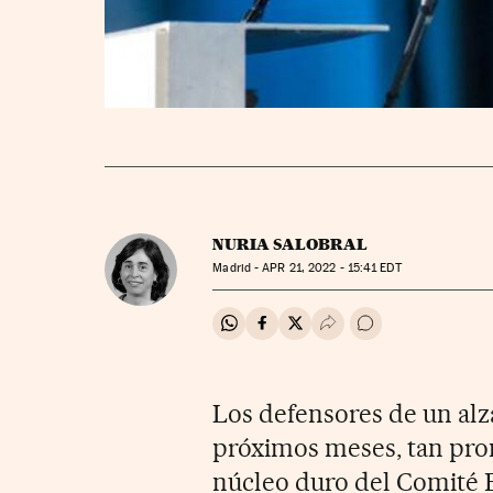
NURIA SALOBRAL
Madrid -
APR
21, 2022 - 15:41
EDT
Compartir en Whatsapp
Compartir en Facebook
Compartir en Twitter
Desplegar Redes Soci
Ir a los comentar
Los defensores de un alza
próximos meses, tan pron
núcleo duro del Comité E