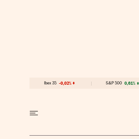
Ir al contenido
Ibex 35
-0,02%
S&P 500
0,61%