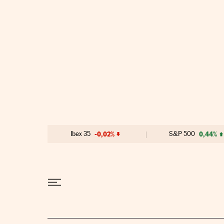
Ir al contenido
Ibex 35
-0,02%
S&P 500
0,44%