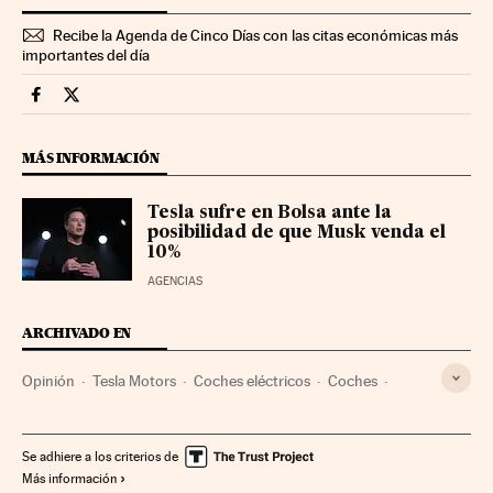
Recibe la Agenda de Cinco Días con las citas económicas más
importantes del día
Opinion Cinco Días en Facebook
Opinion Cinco Días en Twitter
MÁS INFORMACIÓN
Tesla sufre en Bolsa ante la
posibilidad de que Musk venda el
10%
AGENCIAS
ARCHIVADO EN
Opinión
Tesla Motors
Coches eléctricos
Coches
Vehículos
Fabricantes automóviles
Automoción
Empresas
Economía
Transporte
Telecomunicaciones
Se adhiere a los criterios de
Más información
Industria
Comunicaciones