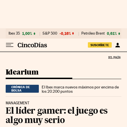
Ir al contenido
Ibex 35
1,00%
S&P 500
-0,16%
Petróleo Brent
0,61%
SUSCRÍBETE
Idearium
El Ibex marca nuevos máximos por encima de
CRÓNICA DE
BOLSA
los 20.200 puntos
MANAGEMENT
El líder gamer: el juego es
algo muy serio