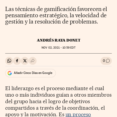
Las técnicas de gamificación favorecen el
pensamiento estratégico, la velocidad de
gestión y la resolución de problemas.
ANDRÉS RAYA DONET
NOV
02, 2021 - 10:59
EDT
0
Compartir en Whatsapp
Compartir en Facebook
Compartir en Twitter
Desplegar Redes Sociales
Ir a l
Añadir Cinco Días en Google
El liderazgo es el proceso mediante el cual
uno o más individuos guían a otros miembros
del grupo hacia el logro de objetivos
compartidos a través de la coordinación, el
apoyo y la motivación. Es
un proceso