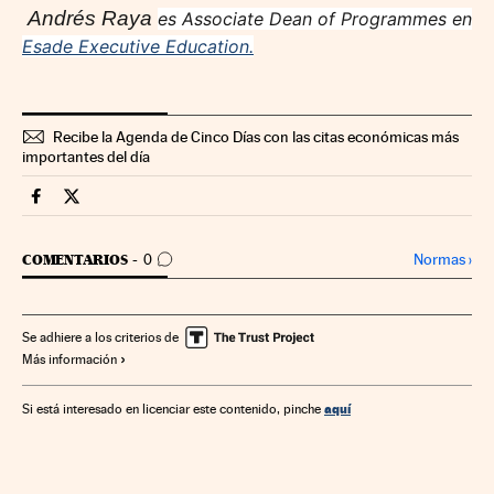
Andrés Raya
es Associate Dean of Programmes en
Esade Executive Education
.
Recibe la Agenda de Cinco Días con las citas económicas más
importantes del día
Companias Cinco Días en Facebook
Companias Cinco Días en Twitter
IR A LOS COMENTARIOS
Normas
›
COMENTARIOS
0
Se adhiere a los criterios de
Más información
aquí
Si está interesado en licenciar este contenido, pinche