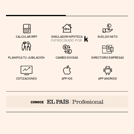
CALCULAR IRPF
SIMULADOR HIPOTECA
SUELDO NETO
PLANIFICA TU JUBILACIÓN
CAMBIO DIVISAS
DIRECTORIO EMPRESAS
COTIZACIONES
APP IOS
APP ANDROID