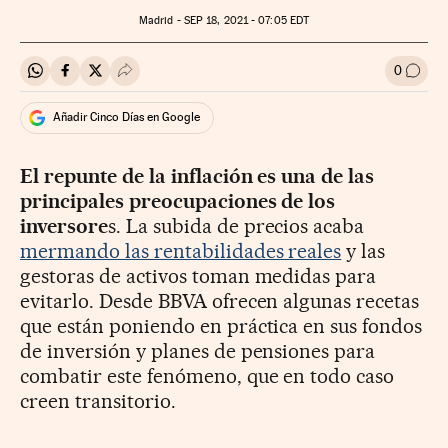
Madrid -
SEP
18, 2021 - 07:05
EDT
0
Compartir en Whatsapp
Compartir en Facebook
Compartir en Twitter
Desplegar Redes Sociales
Ir a l
Añadir Cinco Días en Google
El repunte de la inflación es una de las
principales preocupaciones de los
inversore
s. La subida de precios acaba
mermando las rentabilidades reales
y las
gestoras de activos toman medidas para
evitarlo. Desde BBVA ofrecen algunas recetas
que están poniendo en práctica en sus fondos
de inversión y planes de pensiones para
combatir este fenómeno, que en todo caso
creen transitorio.