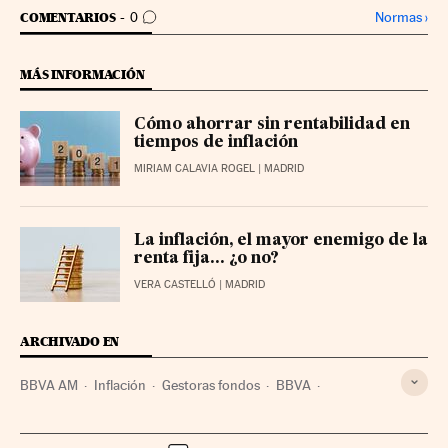
IR A LOS COMENTARIOS
Normas
›
COMENTARIOS
0
MÁS INFORMACIÓN
Cómo ahorrar sin rentabilidad en
tiempos de inflación
MIRIAM CALAVIA ROGEL
| MADRID
La inflación, el mayor enemigo de la
renta fija... ¿o no?
VERA CASTELLÓ
| MADRID
ARCHIVADO EN
BBVA AM
Inflación
Gestoras fondos
BBVA
Indicadores económicos
Inversión financiera