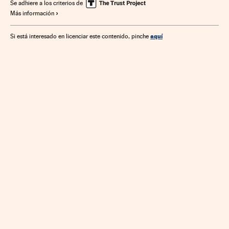
Fondos inversión
Bancos
Mercados financieros
Se adhiere a los criterios de
Más información
Empresas
Economía
Banca
Finanzas
aquí
Si está interesado en licenciar este contenido, pinche