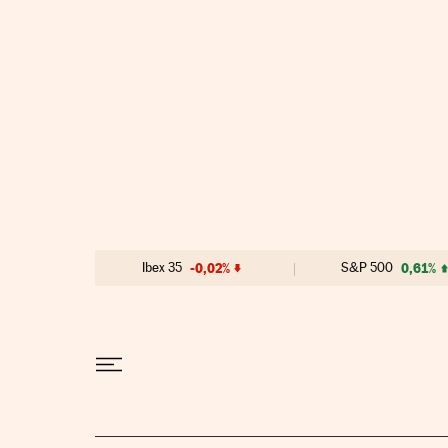
Ir al contenido
Ibex 35
-0,02%
S&P 500
0,61%