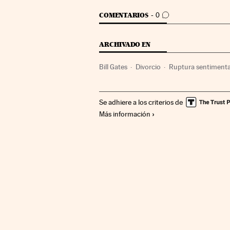
IR A LOS COMENTARIOS
COMENTARIOS
0
ARCHIVADO EN
Bill Gates
Divorcio
Ruptura sentimenta
Investigación judicial
Empresas
Econo
Se adhiere a los criterios de
Más información