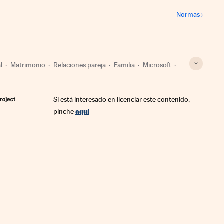
Normas
›
l
Matrimonio
Relaciones pareja
Familia
Microsoft
mía
Proceso judicial
Sociedad
Justicia
Si está interesado en licenciar este contenido,
aquí
pinche