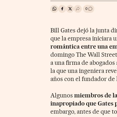
0
Compartir en Whatsapp
Compartir en Facebook
Compartir en Twitter
Desplegar Redes Soci
Ir a los comenta
Bill Gates dejó la junta 
que la empresa iniciara 
romántica entre una em
domingo The Wall Street 
a una firma de abogados a
la que una ingeniera rev
años con el fundador de 
Algunos
miembros de la
inapropiado que Gates 
embargo, antes de que t