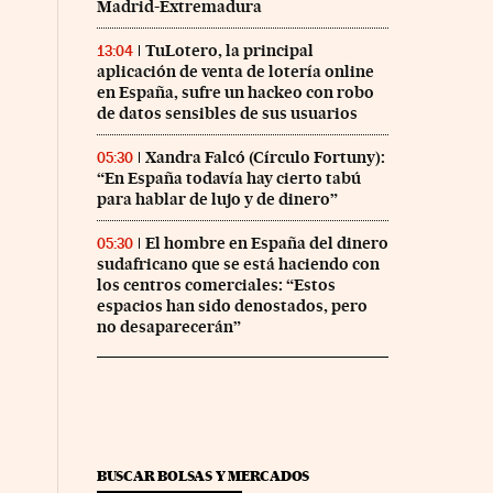
Madrid-Extremadura
TuLotero, la principal
13:04
aplicación de venta de lotería online
en España, sufre un hackeo con robo
de datos sensibles de sus usuarios
Xandra Falcó (Círculo Fortuny):
05:30
“En España todavía hay cierto tabú
para hablar de lujo y de dinero”
El hombre en España del dinero
05:30
sudafricano que se está haciendo con
los centros comerciales: “Estos
espacios han sido denostados, pero
no desaparecerán”
co Días en Facebook
 Cinco Días en Twitter
BUSCAR BOLSAS Y MERCADOS