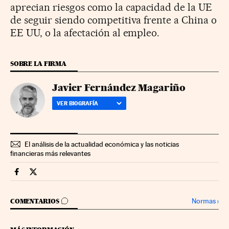
aprecian riesgos como la capacidad de la UE
de seguir siendo competitiva frente a China o
EE UU, o la afectación al empleo.
SOBRE LA FIRMA
Javier Fernández Magariño
VER BIOGRAFÍA
El análisis de la actualidad económica y las noticias
financieras más relevantes
Companias Cinco Días en Facebook
Companias Cinco Días en Twitter
IR A LOS COMENTARIOS
Normas
›
COMENTARIOS