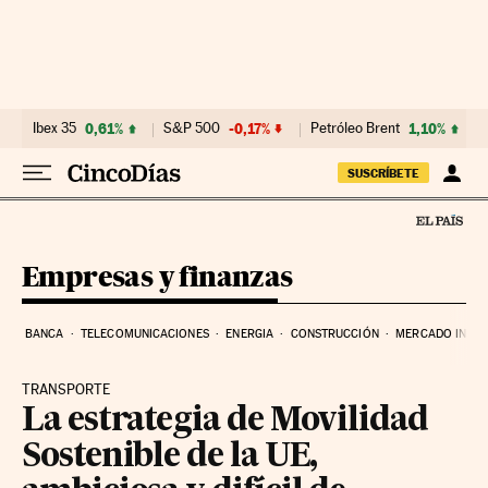
Ir al contenido
Ibex 35
0,61%
S&P 500
-0,17%
Petróleo Brent
1,10%
SUSCRÍBETE
Empresas y finanzas
BANCA
TELECOMUNICACIONES
ENERGIA
CONSTRUCCIÓN
MERCADO INMOB
TRANSPORTE
La estrategia de Movilidad
Sostenible de la UE,