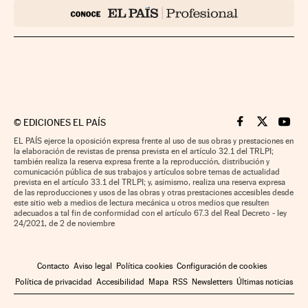
©
EDICIONES EL PAÍS
Cinco Días en F
Cinco Días e
Cinco 
EL PAÍS ejerce la oposición expresa frente al uso de sus obras y prestaciones en
la elaboración de revistas de prensa prevista en el artículo 32.1 del TRLPI;
también realiza la reserva expresa frente a la reproducción, distribución y
comunicación pública de sus trabajos y artículos sobre temas de actualidad
prevista en el artículo 33.1 del TRLPI; y, asimismo, realiza una reserva expresa
de las reproducciones y usos de las obras y otras prestaciones accesibles desde
este sitio web a medios de lectura mecánica u otros medios que resulten
adecuados a tal fin de conformidad con el artículo 67.3 del Real Decreto - ley
24/2021, de 2 de noviembre
Contacto
Aviso legal
Política cookies
Configuración de cookies
Política de privacidad
Accesibilidad
Mapa
RSS
Newsletters
Últimas noticias