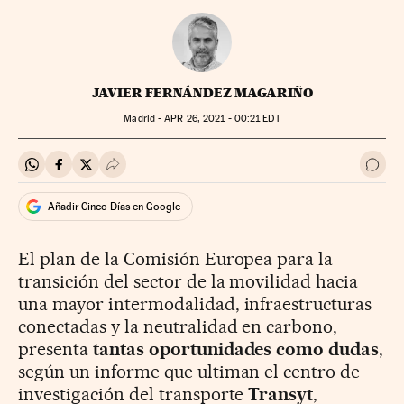
JAVIER FERNÁNDEZ MAGARIÑO
Madrid -
APR
26, 2021 - 00:21
EDT
Compartir en Whatsapp
Compartir en Facebook
Compartir en Twitter
Desplegar Redes Sociales
Ir a 
Añadir Cinco Días en Google
El plan de la Comisión Europea para la
transición del sector de la movilidad hacia
una mayor intermodalidad, infraestructuras
conectadas y la neutralidad en carbono,
presenta
tantas oportunidades como dudas
,
según un informe que ultiman el centro de
investigación del transporte
Transyt
,