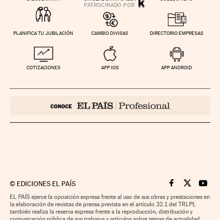
PLANIFICA TU JUBILACIÓN
CAMBIO DIVISAS
DIRECTORIO EMPRESAS
COTIZACIONES
APP IOS
APP ANDROID
©
EDICIONES EL PAÍS
Cinco Días en F
Cinco Días e
Cinco 
EL PAÍS ejerce la oposición expresa frente al uso de sus obras y prestaciones en
la elaboración de revistas de prensa prevista en el artículo 32.1 del TRLPI;
también realiza la reserva expresa frente a la reproducción, distribución y
comunicación pública de sus trabajos y artículos sobre temas de actualidad