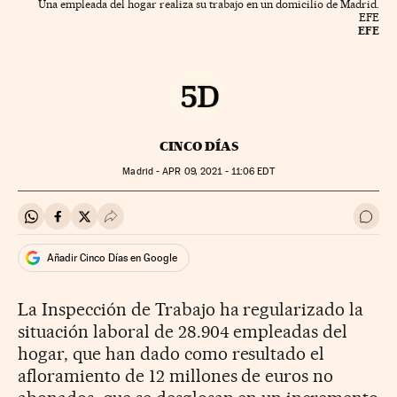
Una empleada del hogar realiza su trabajo en un domicilio de Madrid.
EFE
EFE
CINCO DÍAS
Madrid -
APR
09, 2021 - 11:06
EDT
Compartir en Whatsapp
Compartir en Facebook
Compartir en Twitter
Desplegar Redes Sociales
Ir a 
Añadir Cinco Días en Google
La Inspección de Trabajo ha regularizado la
situación laboral de 28.904 empleadas del
hogar, que han dado como resultado el
afloramiento de 12 millones de euros no