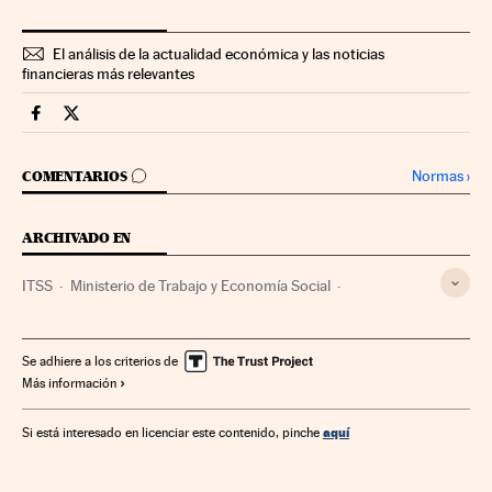
El análisis de la actualidad económica y las noticias
financieras más relevantes
Economia Cinco Días en Facebook
Economia Cinco Días en Twitter
IR A LOS COMENTARIOS
Normas
›
COMENTARIOS
ARCHIVADO EN
ITSS
Ministerio de Trabajo y Economía Social
Cotización Seguridad Social
Gobierno de España
Gobierno
Ministerios
Seguridad Social
Se adhiere a los criterios de
Más información
Administración Estado
Política laboral
Trabajo
Administración pública
Política
aquí
Si está interesado en licenciar este contenido, pinche