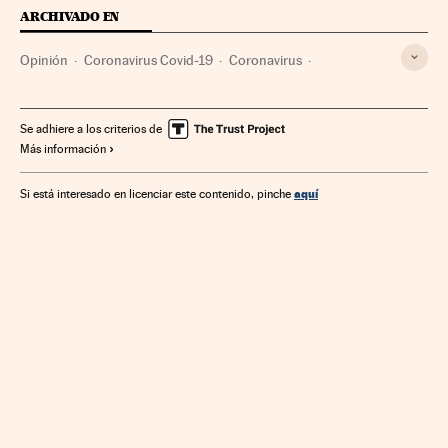
ARCHIVADO EN
Opinión
Coronavirus Covid-19
Coronavirus
Estados Unidos
Pandemia
Norteamérica
Virología
Enfermedades infecciosas
Epidemia
Enfermedades
Se adhiere a los criterios de
Más información
Microbiología
Unión Europea
Empresas
América
Organizaciones internacionales
Medicina
Europa
aquí
Si está interesado en licenciar este contenido, pinche
Economía
Relaciones exteriores
Biología
Salud
Ciencias naturales
Ciencia