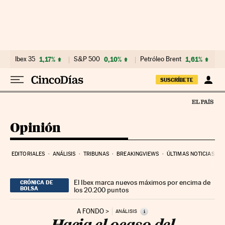
Ir al contenido
Ibex 35
1,17%
S&P 500
0,10%
Petróleo Brent
1,61%
E
SUSCRÍBETE
Opinión
EDITORIALES
ANÁLISIS
TRIBUNAS
BREAKINGVIEWS
ÚLTIMAS NOTICIAS
El Ibex marca nuevos máximos por encima de
CRÓNICA DE
BOLSA
los 20.200 puntos
A FONDO
i
ANÁLISIS