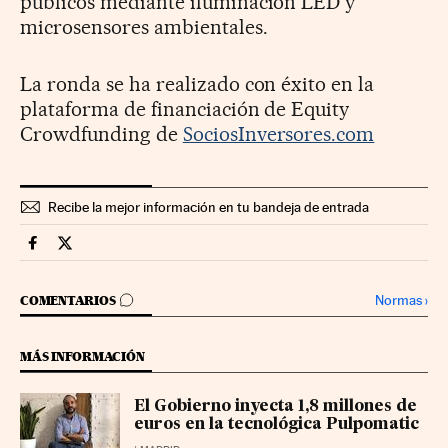
públicos mediante iluminación LED y
microsensores ambientales.
La ronda se ha realizado con éxito en la
plataforma de financiación de Equity
Crowdfunding de
SociosInversores.com
Recibe la mejor información en tu bandeja de entrada
Territorio Pyme Cinco Días en Facebook
Territorio Pyme Cinco Días en Twitter
IR A LOS COMENTARIOS
Normas
›
COMENTARIOS
MÁS INFORMACIÓN
El Gobierno inyecta 1,8 millones de
euros en la tecnológica Pulpomatic