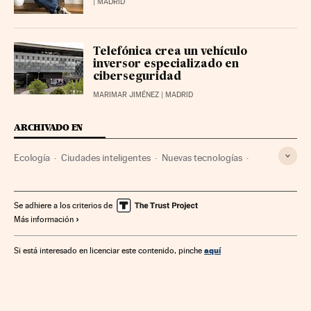
| MADRID
Telefónica crea un vehículo
inversor especializado en
ciberseguridad
MARIMAR JIMÉNEZ
| MADRID
ARCHIVADO EN
Ecología
Ciudades inteligentes
Nuevas tecnologías
Ciudades sostenibles
Desarrollo urbano
Desarrollo sostenible
Urbanismo
Tecnología
Se adhiere a los criterios de
Más información
Medio ambiente
Ciencia
aquí
Si está interesado en licenciar este contenido, pinche