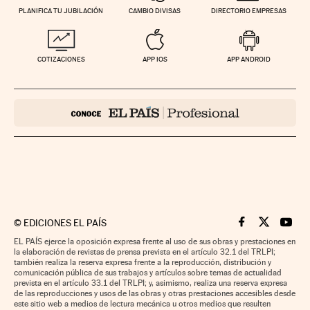
PLANIFICA TU JUBILACIÓN
CAMBIO DIVISAS
DIRECTORIO EMPRESAS
COTIZACIONES
APP IOS
APP ANDROID
©
EDICIONES EL PAÍS
Cinco Días en F
Cinco Días e
Cinco 
EL PAÍS ejerce la oposición expresa frente al uso de sus obras y prestaciones en
la elaboración de revistas de prensa prevista en el artículo 32.1 del TRLPI;
también realiza la reserva expresa frente a la reproducción, distribución y
comunicación pública de sus trabajos y artículos sobre temas de actualidad
prevista en el artículo 33.1 del TRLPI; y, asimismo, realiza una reserva expresa
de las reproducciones y usos de las obras y otras prestaciones accesibles desde
este sitio web a medios de lectura mecánica u otros medios que resulten