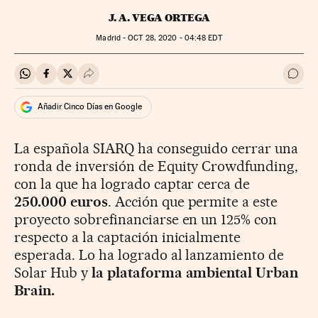
J. A. VEGA ORTEGA
Madrid -
OCT
28, 2020 - 04:48
EDT
Compartir en Whatsapp
Compartir en Facebook
Compartir en Twitter
Desplegar Redes Sociales
Ir a 
Añadir Cinco Días en Google
La española SIARQ ha conseguido cerrar una
ronda de inversión de Equity Crowdfunding,
con la que ha logrado captar cerca de
250.000 euros
. Acción que permite a este
proyecto sobrefinanciarse en un 125% con
respecto a la captación inicialmente
esperada. Lo ha logrado al lanzamiento de
Solar Hub y
la plataforma ambiental Urban
Brain.