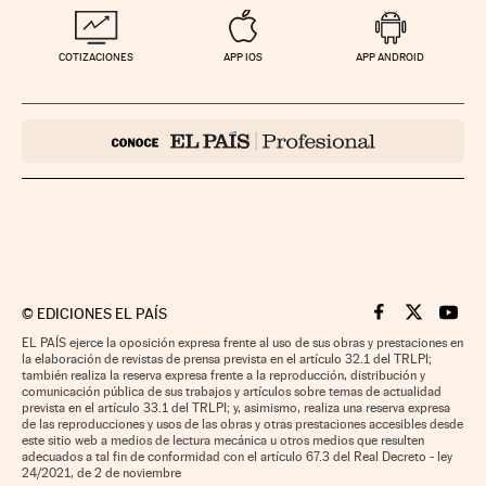
COTIZACIONES
APP IOS
APP ANDROID
©
EDICIONES EL PAÍS
Cinco Días en F
Cinco Días e
Cinco 
EL PAÍS ejerce la oposición expresa frente al uso de sus obras y prestaciones en
la elaboración de revistas de prensa prevista en el artículo 32.1 del TRLPI;
también realiza la reserva expresa frente a la reproducción, distribución y
comunicación pública de sus trabajos y artículos sobre temas de actualidad
prevista en el artículo 33.1 del TRLPI; y, asimismo, realiza una reserva expresa
de las reproducciones y usos de las obras y otras prestaciones accesibles desde
este sitio web a medios de lectura mecánica u otros medios que resulten
adecuados a tal fin de conformidad con el artículo 67.3 del Real Decreto - ley
24/2021, de 2 de noviembre