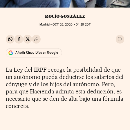
ROCÍO GONZÁLEZ
Madrid -
OCT
26, 2020 - 04:19
EDT
Compartir en Whatsapp
Compartir en Facebook
Compartir en Twitter
Desplegar Redes Sociales
Ir a 
Añadir Cinco Días en Google
La Ley del IRPF recoge la posibilidad de que
un autónomo pueda deducirse los salarios del
cónyuge y de los hijos del autónomo. Pero,
para que Hacienda admita esta deducción, es
necesario que se den de alta bajo una fórmula
concreta.