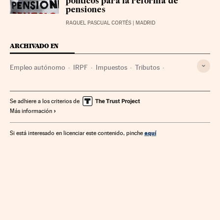
políticos para la reforma de
pensiones
RAQUEL PASCUAL CORTÉS
| MADRID
ARCHIVADO EN
Empleo autónomo
IRPF
Impuestos
Tributos
Empleo
Finanzas públicas
Empresas
Economía
Trabajo
Finanzas
Se adhiere a los criterios de
Más información
aquí
Si está interesado en licenciar este contenido, pinche