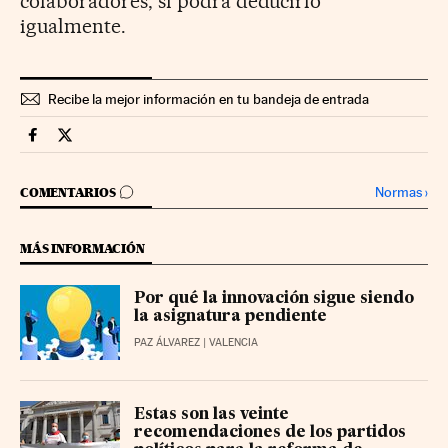
colaboradores, sí podrá deducirlo
igualmente.
Recibe la mejor información en tu bandeja de entrada
Territorio Pyme Cinco Días en Facebook
Territorio Pyme Cinco Días en Twitter
IR A LOS COMENTARIOS
Normas
›
COMENTARIOS
MÁS INFORMACIÓN
Por qué la innovación sigue siendo
la asignatura pendiente
PAZ ÁLVAREZ
| VALENCIA
Estas son las veinte
recomendaciones de los partidos