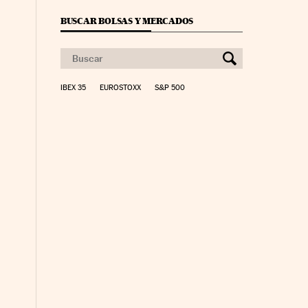
BUSCAR BOLSAS Y MERCADOS
IBEX 35
EUROSTOXX
S&P 500
yme Cinco Días en Facebook
io Pyme Cinco Días en Twitter