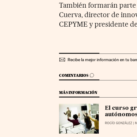
También formarán parte 
Cuerva, director de inno
CEPYME y presidente de
Recibe la mejor información en tu ba
IR A LOS COMENTARIOS
COMENTARIOS
MÁS INFORMACIÓN
El curso g
autónomos
ROCÍO GONZÁLEZ
| 