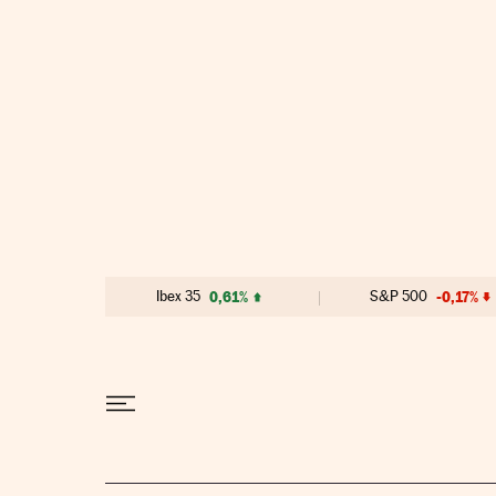
Ir al contenido
Ibex 35
0,61%
S&P 500
-0,17%