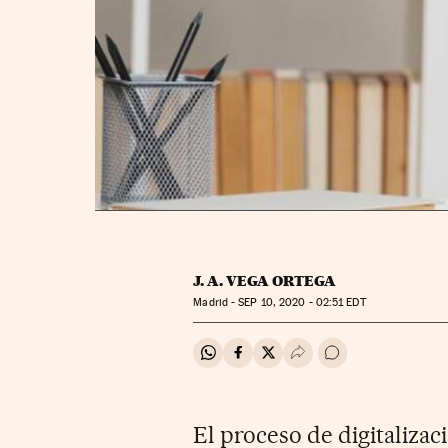
J. A. VEGA ORTEGA
Madrid -
SEP
10, 2020 - 02:51
EDT
Compartir en Whatsapp
Compartir en Facebook
Compartir en Twitter
Desplegar Redes Soci
Ir a los comentar
El proceso de digitaliza