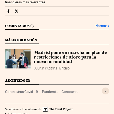
financieras más relevantes
Economia Cinco Días en Facebook
Economia Cinco Días en Twitter
IR A LOS COMENTARIOS
Normas
›
COMENTARIOS
MÁS INFORMACIÓN
Madrid pone en marcha un plan de
restricciones de aforo para la
nueva normalidad
JULIA F. CADENAS
| MADRID
ARCHIVADO EN
Coronavirus Covid-19
Pandemia
Coronavirus
Enfermedades infecciosas
Virología
Epidemia
Enfermedades
Microbiología
Medicina
Biología
Se adhiere a los criterios de