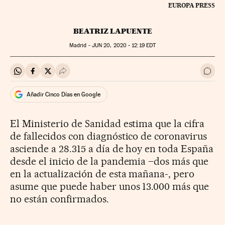
EUROPA PRESS
BEATRIZ LAPUENTE
Madrid -
JUN
20, 2020 - 12:19
EDT
Compartir en Whatsapp
Compartir en Facebook
Compartir en Twitter
Desplegar Redes Sociales
Ir a 
Añadir Cinco Días en Google
El Ministerio de Sanidad estima que la cifra
de fallecidos con diagnóstico de coronavirus
asciende a 28.315 a día de hoy en toda España
desde el inicio de la pandemia –dos más que
en la actualización de esta mañana-, pero
asume que puede haber unos 13.000 más que
no están confirmados.