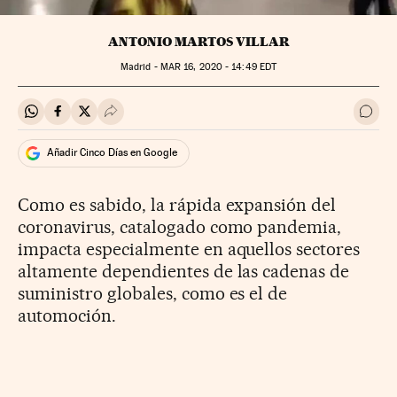
ANTONIO MARTOS VILLAR
Madrid -
MAR
16, 2020 - 14:49
EDT
Compartir en Whatsapp
Compartir en Facebook
Compartir en Twitter
Desplegar Redes Sociales
Ir a 
Añadir Cinco Días en Google
Como es sabido, la rápida expansión del
coronavirus, catalogado como pandemia,
impacta especialmente en aquellos sectores
altamente dependientes de las cadenas de
suministro globales, como es el de
automoción.