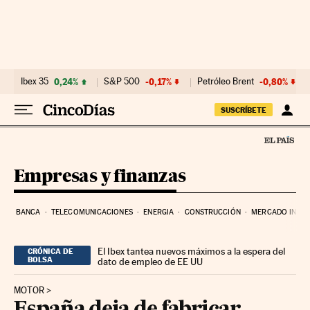
Ir al contenido
Ibex 35
0,24%
S&P 500
-0,17%
Petróleo Brent
-0,80%
SUSCRÍBETE
Empresas y finanzas
BANCA
TELECOMUNICACIONES
ENERGIA
CONSTRUCCIÓN
MERCADO INMOB
El Ibex tantea nuevos máximos a la espera del
CRÓNICA DE
BOLSA
dato de empleo de EE UU
MOTOR