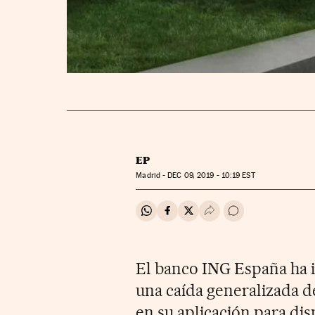
EP
Madrid -
DEC
09, 2019 - 10:19
EST
Compartir en Whatsapp
Compartir en Facebook
Compartir en Twitter
Desplegar Redes Soci
Ir a los comentar
El banco ING España ha i
una caída generalizada d
en su aplicación para di