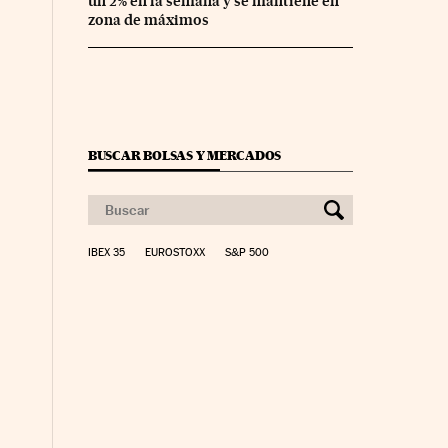
un 2% en la semana y se mantiene en
zona de máximos
BUSCAR BOLSAS Y MERCADOS
IBEX 35
EUROSTOXX
S&P 500