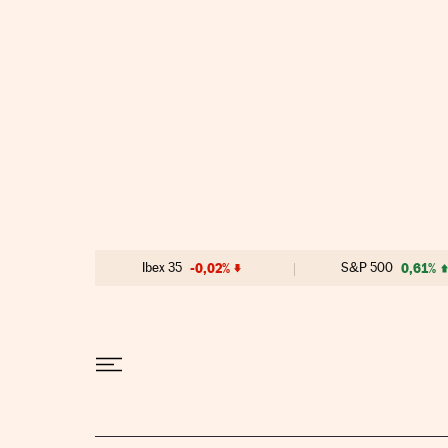
Ir al contenido
Ibex 35
-0,02%
S&P 500
0,61%