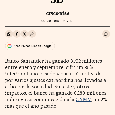
CINCO DÍAS
OCT
30, 2019 - 14:17
EDT
Compartir en Whatsapp
Compartir en Facebook
Compartir en Twitter
Desplegar Redes Sociales
Ir a 
Añadir Cinco Días en Google
Banco Santander ha ganado 3.732 millones
entre enero y septiembre, cifra un 35%
inferior al año pasado y que está motivada
por varios ajustes extraordinarios llevados a
cabo por la sociedad. Sin éste y otros
impactos, el banco ha ganado 6.180 millones,
indica en su comunicación a la
CNMV
, un 2%
más que el año pasado.