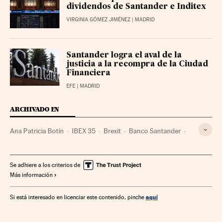
dividendos de Santander e Inditex
VIRGINIA GÓMEZ JIMÉNEZ
| MADRID
Santander logra el aval de la
justicia a la recompra de la Ciudad
Financiera
EFE
| MADRID
ARCHIVADO EN
Ana Patricia Botín
IBEX 35
Brexit
Banco Santander
Cuenta resultados
Índices bursátiles
Referéndum UE
Grupo Santander
Elecciones europeas
Bolsa
Se adhiere a los criterios de
Más información
Reino Unido
Bancos
Referéndum
Europa occidental
Mercados financieros
Unión Europea
Elecciones
aquí
Si está interesado en licenciar este contenido, pinche
Ideologías
Empresas
Europa
Economía
Banca