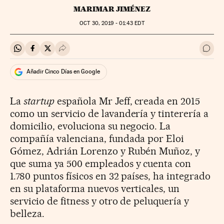
MARIMAR JIMÉNEZ
OCT
30, 2019 - 01:43
EDT
Compartir en Whatsapp
Compartir en Facebook
Compartir en Twitter
Desplegar Redes Sociales
Ir a 
Añadir Cinco Días en Google
La
startup
española Mr Jeff, creada en 2015
como un servicio de lavandería y tinterería a
domicilio, evoluciona su negocio. La
compañía valenciana, fundada por Eloi
Gómez, Adrián Lorenzo y Rubén Muñoz, y
que suma ya 500 empleados y cuenta con
1.780 puntos físicos en 32 países, ha integrado
en su plataforma nuevos verticales, un
servicio de fitness y otro de peluquería y
belleza.