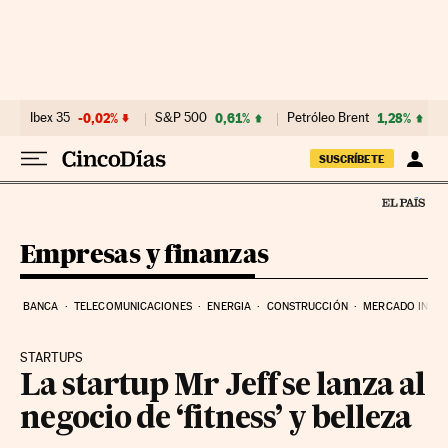
Ir al contenido
Ibex 35
-0,02%
S&P 500
0,61%
Petróleo Brent
1,28%
SUSCRÍBETE
Empresas y finanzas
BANCA
TELECOMUNICACIONES
ENERGIA
CONSTRUCCIÓN
MERCADO INMOB
STARTUPS
La startup Mr Jeff se lanza al
negocio de ‘fitness’ y belleza