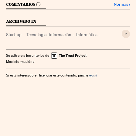
IR A LOS COMENTARIOS
Normas
›
COMENTARIOS
ARCHIVADO EN
Start-up
Tecnologías información
Informática
Internet
Empresas
Industria
Economía
Telecomunicaciones
Tecnología
Comunicaciones
Se adhiere a los criterios de
Más información
Ciencia
aquí
Si está interesado en licenciar este contenido, pinche