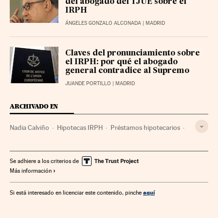
del abogado del TJUE sobre el
IRPH
ÁNGELES GONZALO ALCONADA
| MADRID
Claves del pronunciamiento sobre
el IRPH: por qué el abogado
general contradice al Supremo
JUANDE PORTILLO
| MADRID
ARCHIVADO EN
Nadia Calviño
Hipotecas IRPH
Préstamos hipotecarios
Gobierno de España
Préstamos
Hipotecas
Mercado hipotecario
Gobierno
Ministerios
Se adhiere a los criterios de
Más información
Mercados financieros
Créditos
Administración Estado
Servicios bancarios
Banca
Política
aquí
Si está interesado en licenciar este contenido, pinche
Administración pública
Finanzas