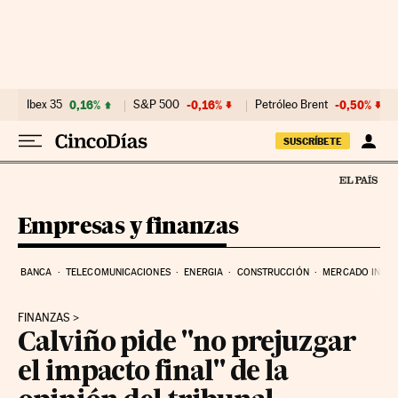
Ir al contenido
Ibex 35
0,16%
S&P 500
-0,16%
Petróleo Brent
-0,50%
SUSCRÍBETE
Empresas y finanzas
BANCA
TELECOMUNICACIONES
ENERGIA
CONSTRUCCIÓN
MERCADO INMOB
FINANZAS
Calviño pide "no prejuzgar
el impacto final" de la