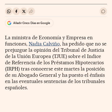
Compartir en Whatsapp
Compartir en Facebook
Compartir en Twitter
Desplegar Redes Sociales
Ir a 
Añadir Cinco Días en Google
La ministra de Economía y Empresa en
funciones,
Nadia Calviño
, ha pedido que no se
prejuzgue la opinión del Tribunal de Justicia
de la Unión Europea (TJUE) sobre el Indice
de Referencia de los Préstamos Hipotecarios
(IRPH) tras conocerse este martes la posición
de su Abogado General y ha puesto el énfasis
en las eventuales sentencias de los tribunales
españoles.