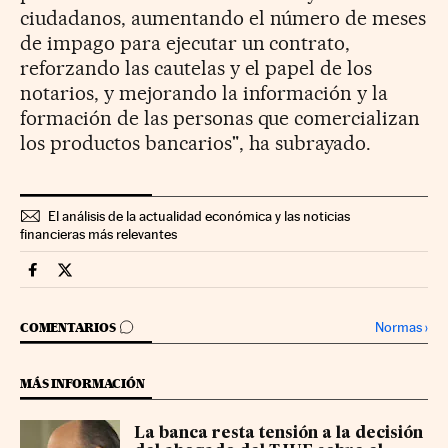
ciudadanos, aumentando el número de meses
de impago para ejecutar un contrato,
reforzando las cautelas y el papel de los
notarios, y mejorando la información y la
formación de las personas que comercializan
los productos bancarios", ha subrayado.
El análisis de la actualidad económica y las noticias
financieras más relevantes
Companias Cinco Días en Facebook
Companias Cinco Días en Twitter
IR A LOS COMENTARIOS
Normas
›
COMENTARIOS
MÁS INFORMACIÓN
La banca resta tensión a la decisión