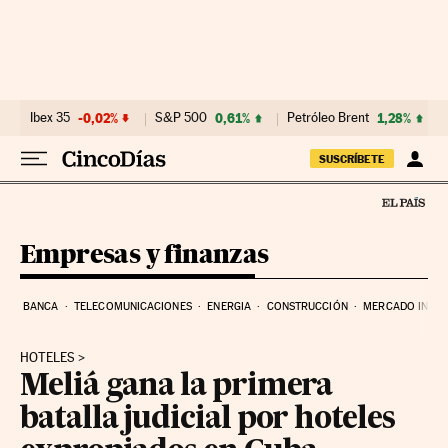
Ir al contenido
Ibex 35
-0,02%
S&P 500
0,61%
Petróleo Brent
1,28%
SUSCRÍBETE
Empresas y finanzas
BANCA
TELECOMUNICACIONES
ENERGIA
CONSTRUCCIÓN
MERCADO INMOB
HOTELES
Meliá gana la primera
batalla judicial por hoteles