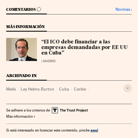
IR A LOS COMENTARIOS
Normas
›
COMENTARIOS
MÁS INFORMACIÓN
“El ICO debe financiar a las
empresas demandadas por EE UU
en Cuba”
| MADRID
ARCHIVADO EN
Meliá
Ley Helms-Burton
Cuba
Caribe
Política migratoria
Latinoamérica
Migración
Empresas
América
Demografía
Economía
Sociedad
Se adhiere a los criterios de
Más información
aquí
Si está interesado en licenciar este contenido, pinche