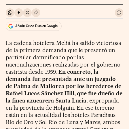
Compartir en Whatsapp
Compartir en Facebook
Compartir en Twitter
Desplegar Redes Sociales
Ir a 
Añadir Cinco Días en Google
La cadena hotelera Meliá ha salido victoriosa
de la primera demanda que le presentó un
particular damnificado por las
nacionalizaciones realizadas por el gobierno
castrista desde 1959.
En concreto, la
demanda fue presentada ante un juzgado
de Palma de Mallorca por los herederos de
Rafael Lucas Sánchez Hill, que fue dueño de
la finca azucarera Santa Lucía
, expropiada
en la provincia de Holguín. En ese terreno
están en la actualidad los hoteles Paradisus
Río de Oro y Sol Río de Luna y Mares, ambos