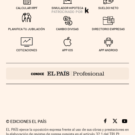
CALCULAR IRPF
SIMULADOR HIPOTECA
SUELDO NETO
PLANIFICA TU JUBILACIÓN
CAMBIO DIVISAS
DIRECTORIO EMPRESAS
COTIZACIONES
APP IOS
APP ANDROID
©
EDICIONES EL PAÍS
Cinco Días en F
Cinco Días e
Cinco 
EL PAÍS ejerce la oposición expresa frente al uso de sus obras y prestaciones en
la elaboración de revistas de prensa prevista en el artículo 32.1 del TRLPI;