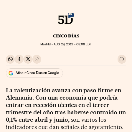
CINCO DÍAS
Madrid -
AUG
29, 2019 - 08:08
EDT
Compartir en Whatsapp
Compartir en Facebook
Compartir en Twitter
Desplegar Redes Sociales
Ir a 
Añadir Cinco Días en Google
La ralentización avanza con paso firme en
Alemania. Con una economía que podría
entrar en recesión técnica en el tercer
trimestre del año tras haberse contraído un
0,1% entre abril y junio,
son varios los
indicadores que dan señales de agotamiento.