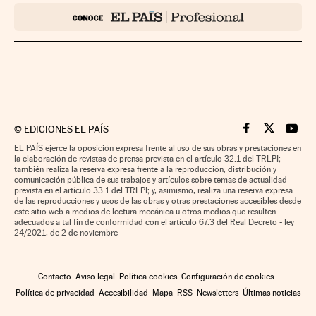
©
EDICIONES EL PAÍS
Cinco Días en F
Cinco Días e
Cinco 
EL PAÍS ejerce la oposición expresa frente al uso de sus obras y prestaciones en
la elaboración de revistas de prensa prevista en el artículo 32.1 del TRLPI;
también realiza la reserva expresa frente a la reproducción, distribución y
comunicación pública de sus trabajos y artículos sobre temas de actualidad
prevista en el artículo 33.1 del TRLPI; y, asimismo, realiza una reserva expresa
de las reproducciones y usos de las obras y otras prestaciones accesibles desde
este sitio web a medios de lectura mecánica u otros medios que resulten
adecuados a tal fin de conformidad con el artículo 67.3 del Real Decreto - ley
24/2021, de 2 de noviembre
Contacto
Aviso legal
Política cookies
Configuración de cookies
Política de privacidad
Accesibilidad
Mapa
RSS
Newsletters
Últimas noticias