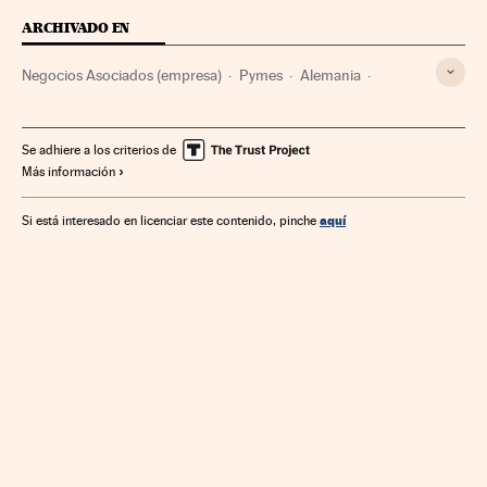
ARCHIVADO EN
Negocios Asociados (empresa)
Pymes
Alemania
Fiscalía
Empleo
Centroeuropa
Poder judicial
Mercados financieros
Europa
Empresas
Economía
Se adhiere a los criterios de
Más información
Trabajo
Finanzas
Justicia
aquí
Si está interesado en licenciar este contenido, pinche