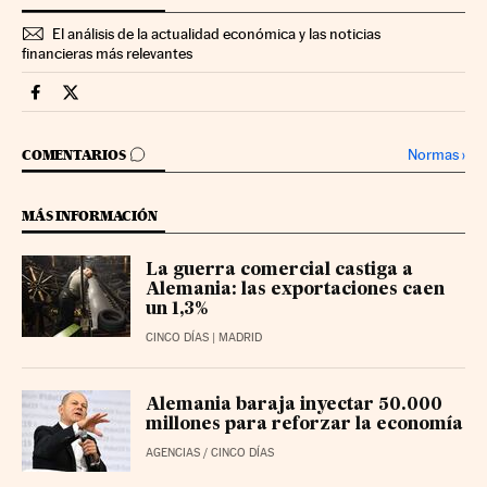
El análisis de la actualidad económica y las noticias
financieras más relevantes
Economia Cinco Días en Facebook
Economia Cinco Días en Twitter
IR A LOS COMENTARIOS
Normas
›
COMENTARIOS
MÁS INFORMACIÓN
La guerra comercial castiga a
Alemania: las exportaciones caen
un 1,3%
CINCO DÍAS
| MADRID
Alemania baraja inyectar 50.000
millones para reforzar la economía
AGENCIAS
/
CINCO DÍAS