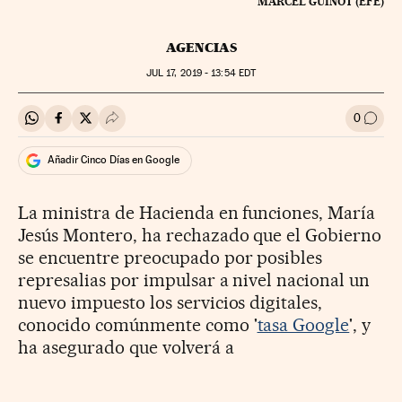
MARCEL GUINOT (EFE)
AGENCIAS
JUL
17, 2019 - 13:54
EDT
0
Compartir en Whatsapp
Compartir en Facebook
Compartir en Twitter
Desplegar Redes Sociales
Ir a l
Añadir Cinco Días en Google
La ministra de Hacienda en funciones, María
Jesús Montero, ha rechazado que el Gobierno
se encuentre preocupado por posibles
represalias por impulsar a nivel nacional un
nuevo impuesto los servicios digitales,
conocido comúnmente como '
tasa Google
', y
ha asegurado que volverá a