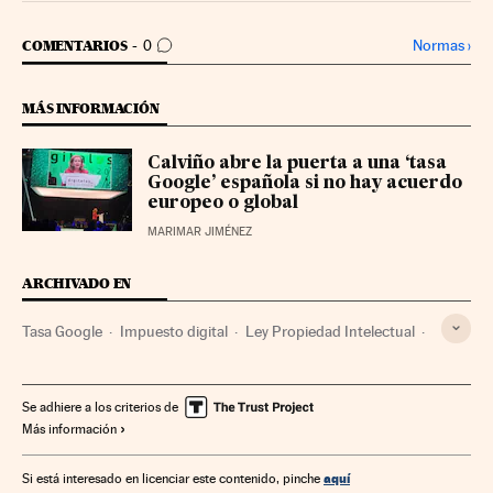
IR A LOS COMENTARIOS
Normas
›
COMENTARIOS
0
MÁS INFORMACIÓN
Calviño abre la puerta a una ‘tasa
Google’ española si no hay acuerdo
europeo o global
MARIMAR JIMÉNEZ
ARCHIVADO EN
Tasa Google
Impuesto digital
Ley Propiedad Intelectual
Agregador noticias
AEDE
Derechos autor
Prensa digital
Patronal
Legislación española
Se adhiere a los criterios de
Más información
Organizaciones empresariales
Prensa
Legislación cultural
Propiedad
Relaciones laborales
aquí
Si está interesado en licenciar este contenido, pinche