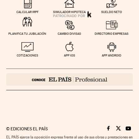
CALCULAR IRPF
SIMULADOR HIPOTECA
SUELDO NETO
PLANIFICA TU JUBILACIÓN
CAMBIO DIVISAS
DIRECTORIO EMPRESAS
COTIZACIONES
APP IOS
APP ANDROID
©
EDICIONES EL PAÍS
Cinco Días en F
Cinco Días e
Cinco 
EL PAÍS ejerce la oposición expresa frente al uso de sus obras y prestaciones en