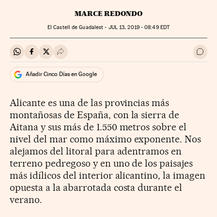
MARCE REDONDO
El Castell de Guadalest -
JUL
13, 2019 - 08:49
EDT
Compartir en Whatsapp
Compartir en Facebook
Compartir en Twitter
Desplegar Redes Sociales
Ir a 
Añadir Cinco Días en Google
Alicante es una de las provincias más
montañosas de España, con la sierra de
Aitana y sus más de 1.550 metros sobre el
nivel del mar como máximo exponente. Nos
alejamos del litoral para adentramos en
terreno pedregoso y en uno de los paisajes
más idílicos del interior alicantino, la imagen
opuesta a la abarrotada costa durante el
verano.