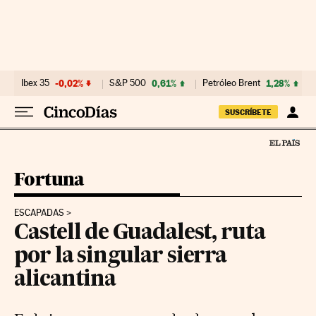
Ir al contenido
Ibex 35
-0,02%
S&P 500
0,61%
Petróleo Brent
1,28%
SUSCRÍBETE
Fortuna
ESCAPADAS
Castell de Guadalest, ruta
por la singular sierra
alicantina