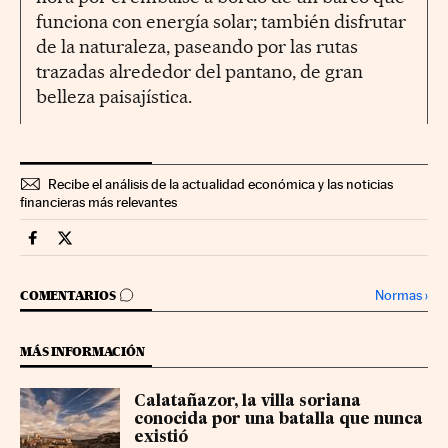
funciona con energía solar; también disfrutar
de la naturaleza, paseando por las rutas
trazadas alrededor del pantano, de gran
belleza paisajística.
Recibe el análisis de la actualidad económica y las noticias
financieras más relevantes
Fortunas Cinco Días en Facebook
Fortunas Cinco Días en Twitter
IR A LOS COMENTARIOS
Normas
›
COMENTARIOS
MÁS INFORMACIÓN
Calatañazor, la villa soriana
conocida por una batalla que nunca
existió