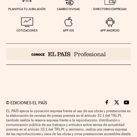
PLANIFICA TU JUBILACIÓN
CAMBIO DIVISAS
DIRECTORIO EMPRESAS
COTIZACIONES
APP IOS
APP ANDROID
©
EDICIONES EL PAÍS
Cinco Días en F
Cinco Días e
Cinco 
EL PAÍS ejerce la oposición expresa frente al uso de sus obras y prestaciones en
la elaboración de revistas de prensa prevista en el artículo 32.1 del TRLPI;
también realiza la reserva expresa frente a la reproducción, distribución y
comunicación pública de sus trabajos y artículos sobre temas de actualidad
prevista en el artículo 33.1 del TRLPI; y, asimismo, realiza una reserva expresa
de las reproducciones y usos de las obras y otras prestaciones accesibles desde