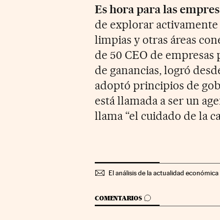
Es hora para las empres
de explorar activamente
limpias y otras áreas co
de 50 CEO de empresas pr
de ganancias, logró desd
adoptó principios de gob
está llamada a ser un age
llama “el cuidado de la c
El análisis de la actualidad económica 
IR A LOS COMENTARIOS
COMENTARIOS