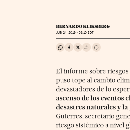
BERNARDO KLIKSBERG
JUN
24, 2019 - 06:10
EDT
Compartir en Whatsapp
Compartir en Facebook
Compartir en Twitter
Desplegar Redes Soci
Ir a los comentar
El informe sobre riesgos
puso tope al cambio clim
devastadores de lo espera
ascenso de los eventos c
desastres naturales y la
Guterres, secretario gen
riesgo sistémico a nivel g