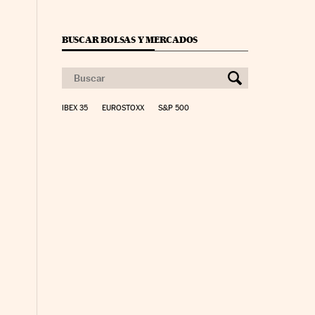
BUSCAR BOLSAS Y MERCADOS
IBEX 35
EUROSTOXX
S&P 500
nco Días en Facebook
s Cinco Días en Twitter