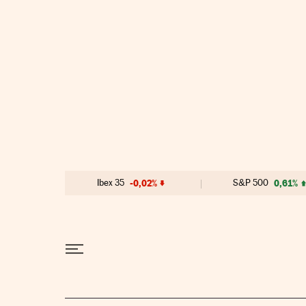
Ir al contenido
Ibex 35
-0,02%
S&P 500
0,61%