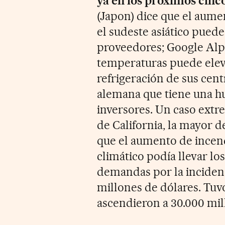
ya en los proximos cinc
(Japon) dice que el aumen
el sudeste asiático puede
proveedores; Google Alph
temperaturas puede elev
refrigeración de sus cen
alemana que tiene una hue
inversores. Un caso extr
de California, la mayor d
que el aumento de incend
climático podía llevar lo
demandas por la incidenci
millones de dólares. Tuv
ascendieron a 30.000 mil