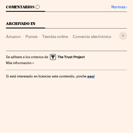
IR A LOS COMENTARIOS
Normas
›
COMENTARIOS
ARCHIVADO EN
Amazon
Pymes
Tiendas online
Comercio electrónico
Comercio
Internet
Empresas
Telecomunicaciones
Economía
Comunicaciones
Se adhiere a los criterios de
Más información
aquí
Si está interesado en licenciar este contenido, pinche