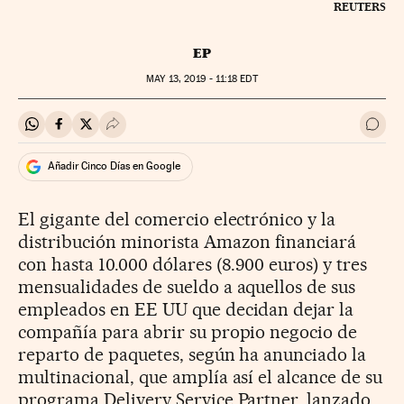
REUTERS
EP
MAY
13, 2019 - 11:18
EDT
Compartir en Whatsapp
Compartir en Facebook
Compartir en Twitter
Desplegar Redes Sociales
Ir a 
Añadir Cinco Días en Google
El gigante del comercio electrónico y la
distribución minorista Amazon financiará
con hasta 10.000 dólares (8.900 euros) y tres
mensualidades de sueldo a aquellos de sus
empleados en EE UU que decidan dejar la
compañía para abrir su propio negocio de
reparto de paquetes, según ha anunciado la
multinacional, que amplía así el alcance de su
programa Delivery Service Partner, lanzado