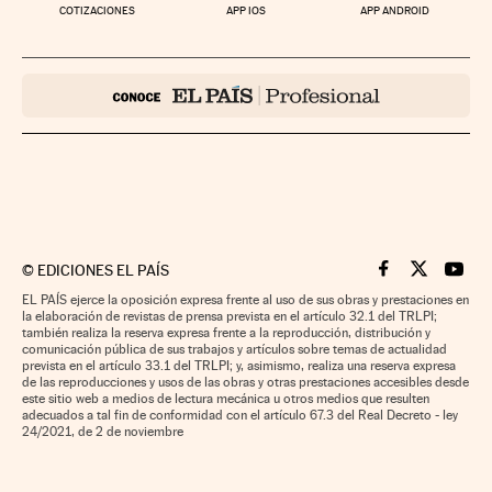
COTIZACIONES
APP IOS
APP ANDROID
©
EDICIONES EL PAÍS
Cinco Días en F
Cinco Días e
Cinco 
EL PAÍS ejerce la oposición expresa frente al uso de sus obras y prestaciones en
la elaboración de revistas de prensa prevista en el artículo 32.1 del TRLPI;
también realiza la reserva expresa frente a la reproducción, distribución y
comunicación pública de sus trabajos y artículos sobre temas de actualidad
prevista en el artículo 33.1 del TRLPI; y, asimismo, realiza una reserva expresa
de las reproducciones y usos de las obras y otras prestaciones accesibles desde
este sitio web a medios de lectura mecánica u otros medios que resulten
adecuados a tal fin de conformidad con el artículo 67.3 del Real Decreto - ley
24/2021, de 2 de noviembre