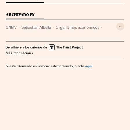
ARCHIVADO EN
CNMV
Sebastián Albella
Organismos económicos
Mercados financieros
Unión Europea
Administración Estado
Europa
Se adhiere a los criterios de
Más información
Organizaciones internacionales
Economía
Banca
Relaciones exteriores
Finanzas
Administración pública
aquí
Si está interesado en licenciar este contenido, pinche