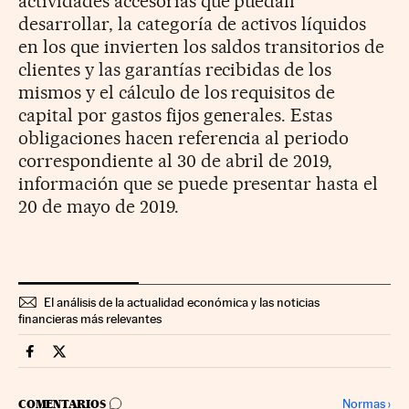
actividades accesorias que puedan
desarrollar, la categoría de activos líquidos
en los que invierten los saldos transitorios de
clientes y las garantías recibidas de los
mismos y el cálculo de los requisitos de
capital por gastos fijos generales. Estas
obligaciones hacen referencia al periodo
correspondiente al 30 de abril de 2019,
información que se puede presentar hasta el
20 de mayo de 2019.
El análisis de la actualidad económica y las noticias
financieras más relevantes
Mercados Financieros Cinco Días en Facebook
Mercados Financieros Cinco Días en Twitter
IR A LOS COMENTARIOS
Normas
›
COMENTARIOS