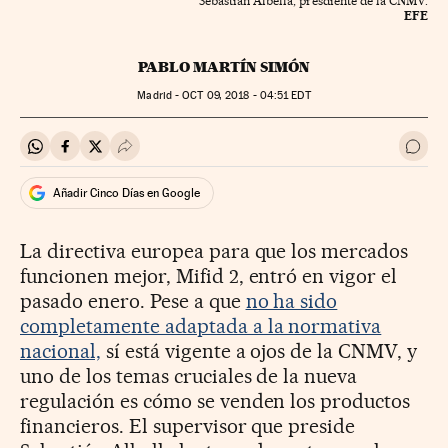
Sebastián Albella, presdiente de la CNMV.
EFE
PABLO MARTÍN SIMÓN
Madrid -
OCT
09, 2018 - 04:51
EDT
Compartir en Whatsapp
Compartir en Facebook
Compartir en Twitter
Desplegar Redes Sociales
Ir a 
Añadir Cinco Días en Google
La directiva europea para que los mercados
funcionen mejor, Mifid 2, entró en vigor el
pasado enero. Pese a que
no ha sido
completamente adaptada a la normativa
nacional,
sí está vigente a ojos de la CNMV, y
uno de los temas cruciales de la nueva
regulación es cómo se venden los productos
financieros. El supervisor que preside