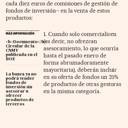
cada diez euros de comisiones de gestión de
fondos de inversión– en la venta de estos
productos:
1. Cuando solo comercialicen
MÁS INFORMACIÓN
(es decir, no ofrezcan
<b>Documento</b>:
Circular de la
asesoramiento, lo que ocurría
CNMV
hasta el pasado enero de
publicada en el
BOE
forma abrumadoramente
mayoritaria), deberán incluir
La banca ya no
en su oferta de fondos un 25%
podrá vender
de productos de otras gestoras
fondos de
inversión sin
en la misma categoría.
asesorar u
ofrecer
productos de
terceros