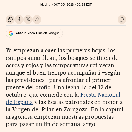
Madrid -
OCT
05, 2018 - 03:29
EDT
Compartir en Whatsapp
Compartir en Facebook
Compartir en Twitter
Desplegar Redes Sociales
Ir a 
Añadir Cinco Días en Google
Ya empiezan a caer las prime­ras hojas, los
campos amari­llean, los bosques se tiñen de
ocres y rojos y las temperaturas refrescan,
aunque el buen tiempo acompañará –se­gún
las previsiones– para afrontar el primer
puente del otoño. Una fecha, la del 12 de
octubre, que coincide con la
Fiesta Nacional
de España
y las fiestas patronales en honor a
la Virgen del Pilar en Zaragoza. En la capital
aragonesa empiezan nuestras propuestas
para pasar un fin de semana largo.