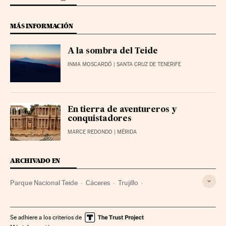
MÁS INFORMACIÓN
A la sombra del Teide
INMA MOSCARDÓ
| SANTA CRUZ DE TENERIFE
En tierra de aventureros y
conquistadores
MARCE REDONDO
| MÉRIDA
ARCHIVADO EN
Parque Nacional Teide
Cáceres
Trujillo
Descubrimiento América
Vinos Rías Baixas
O Grove
Día Fiesta Nacional
Virgen Pilar
Provincia Cáceres
Se adhiere a los criterios de