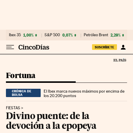
Ir al contenido
Ibex 35
1,00%
S&P 500
0,07%
Petróleo Brent
2,29%
SUSCRÍBETE
Fortuna
El Ibex marca nuevos máximos por encima de
CRÓNICA DE
BOLSA
los 20.200 puntos
FIESTAS
Divino puente: de la
devoción a la epopeya