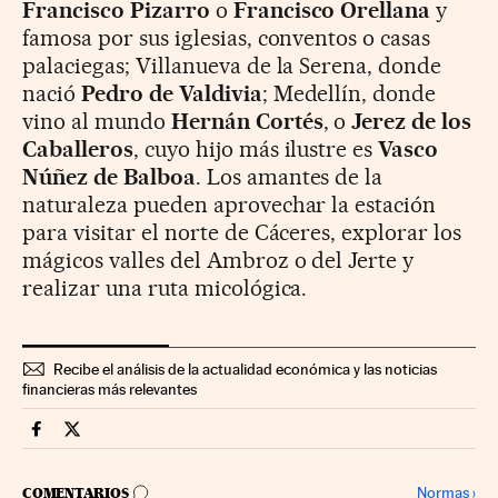
Francisco Pizarro
o
Francisco Orellana
y
famosa por sus iglesias, conventos o casas
palaciegas; Villanueva de la Serena, donde
nació
Pedro de Valdivia
; Medellín, donde
vino al mundo
Hernán Cortés
, o
Jerez de los
Caballeros
, cuyo hijo más ilustre es
Vasco
Núñez de Balboa
. Los amantes de la
naturaleza pueden aprovechar la estación
para visitar el norte de Cáceres, explorar los
mágicos valles del Ambroz o del Jerte y
realizar una ruta micológica.
Recibe el análisis de la actualidad económica y las noticias
financieras más relevantes
Fortunas Cinco Días en Facebook
Fortunas Cinco Días en Twitter
IR A LOS COMENTARIOS
Normas
›
COMENTARIOS