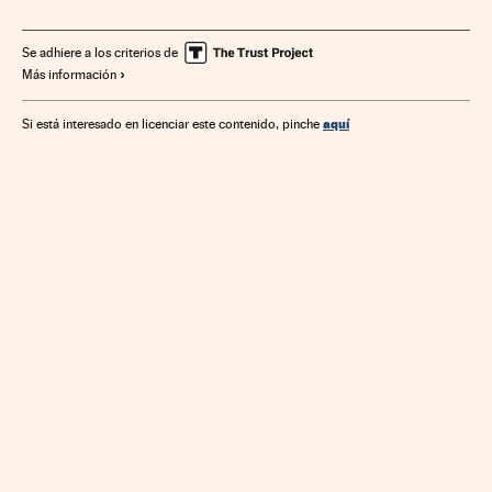
Europa sur
Oriente Próximo
Norteamérica
Asia
Unión Europea
Mercados financieros
Europa
Se adhiere a los criterios de
Más información
Organizaciones internacionales
América
Relaciones exteriores
Finanzas
aquí
Si está interesado en licenciar este contenido, pinche