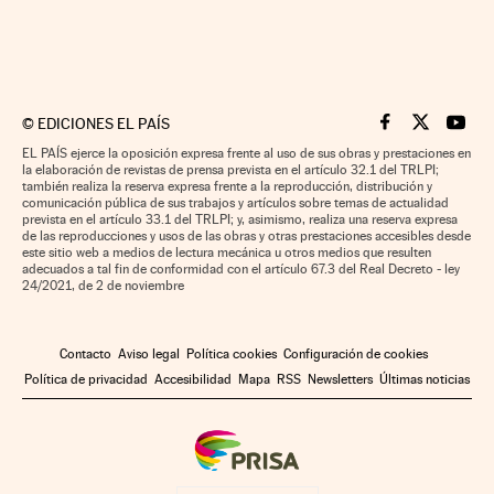
©
EDICIONES EL PAÍS
Cinco Días en F
Cinco Días e
Cinco 
EL PAÍS ejerce la oposición expresa frente al uso de sus obras y prestaciones en
la elaboración de revistas de prensa prevista en el artículo 32.1 del TRLPI;
también realiza la reserva expresa frente a la reproducción, distribución y
comunicación pública de sus trabajos y artículos sobre temas de actualidad
prevista en el artículo 33.1 del TRLPI; y, asimismo, realiza una reserva expresa
de las reproducciones y usos de las obras y otras prestaciones accesibles desde
este sitio web a medios de lectura mecánica u otros medios que resulten
adecuados a tal fin de conformidad con el artículo 67.3 del Real Decreto - ley
24/2021, de 2 de noviembre
Contacto
Aviso legal
Política cookies
Configuración de cookies
Política de privacidad
Accesibilidad
Mapa
RSS
Newsletters
Últimas noticias