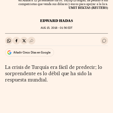
en Ankara. El prtesidente turco, Tayyip Erdogan, ha pedido a sus
compatriotas que venda sus dólares y euros para apoyar a la lira.
UMIT BEKTAS (REUTERS)
EDWARD HADAS
AUG
15, 2018 - 01:56
EDT
Compartir en Whatsapp
Compartir en Facebook
Compartir en Twitter
Desplegar Redes Sociales
Ir a 
Añadir Cinco Días en Google
La crisis de Turquía era fácil de predecir; lo
sorprendente es lo débil que ha sido la
respuesta mundial.