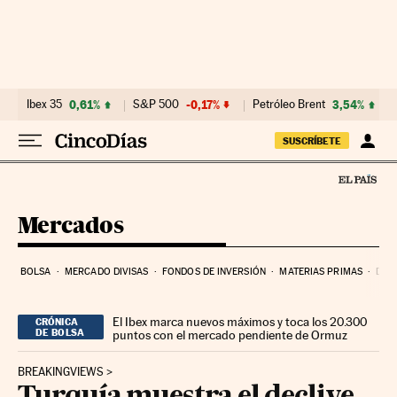
Ir al contenido
Ibex 35
0,61%
S&P 500
-0,17%
Petróleo Brent
3,54%
SUSCRÍBETE
Mercados
BOLSA
MERCADO DIVISAS
FONDOS DE INVERSIÓN
MATERIAS PRIMAS
DEU
El Ibex marca nuevos máximos y toca los 20.300
CRÓNICA
DE BOLSA
puntos con el mercado pendiente de Ormuz
BREAKINGVIEWS