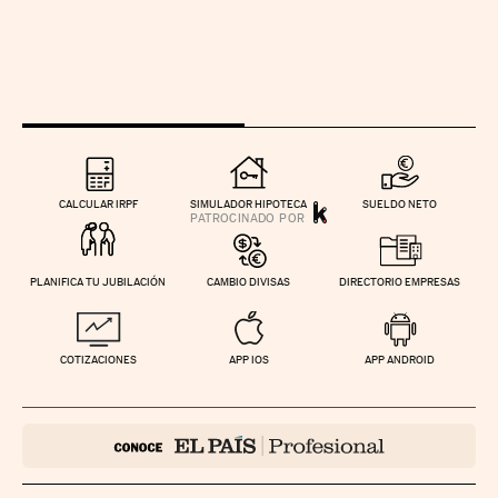
CALCULAR IRPF
SIMULADOR HIPOTECA
SUELDO NETO
PLANIFICA TU JUBILACIÓN
CAMBIO DIVISAS
DIRECTORIO EMPRESAS
COTIZACIONES
APP IOS
APP ANDROID