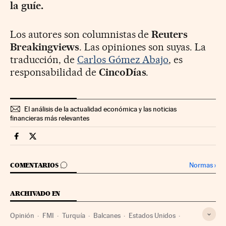
la guíe.
Los autores son columnistas de
Reuters
Breakingviews
. Las opiniones son suyas. La
traducción, de
Carlos Gómez Abajo
, es
responsabilidad de
CincoDías
.
El análisis de la actualidad económica y las noticias
financieras más relevantes
Mercados Financieros Cinco Días en Facebook
Mercados Financieros Cinco Días en Twitter
IR A LOS COMENTARIOS
Normas
›
COMENTARIOS
ARCHIVADO EN
Opinión
FMI
Turquía
Balcanes
Estados Unidos