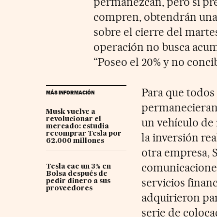
permanezcan, pero si pre
compren, obtendrán una 
sobre el cierre del marte
operación no busca acum
“Poseo el 20% y no concib
Para que todos 
MÁS INFORMACIÓN
permanecieran 
Musk vuelve a
revolucionar el
un vehículo de 
mercado: estudia
recomprar Tesla por
la inversión re
62.000 millones
otra empresa, S
comunicaciones
Tesla cae un 3% en
Bolsa después de
servicios finan
pedir dinero a sus
proveedores
adquirieron par
serie de coloca