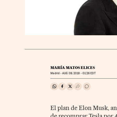
MARÍA MATOS ELICES
Madrid -
AUG
09, 2018 - 01:26
EDT
Compartir en Whatsapp
Compartir en Facebook
Compartir en Twitter
Desplegar Redes Soci
Ir a los comentar
El plan de Elon Musk, an
de recomprar Tesla por 4