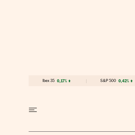
Ir al contenido
Ibex 35
0,17%
S&P 500
0,42%