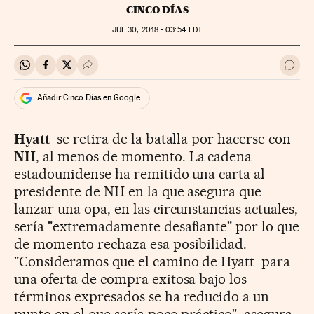
CINCO DÍAS
JUL
30, 2018 - 03:54
EDT
Compartir en Whatsapp
Compartir en Facebook
Compartir en Twitter
Desplegar Redes Sociales
Ir a 
Añadir Cinco Días en Google
Hyatt
se retira de la batalla por hacerse con
NH
, al menos de momento. La cadena
estadounidense ha remitido una carta al
presidente de NH en la que asegura que
lanzar una opa, en las circunstancias actuales,
sería "extremadamente desafiante" por lo que
de momento rechaza esa posibilidad.
"Consideramos que el camino
de Hyatt
para
una oferta de compra exitosa bajo los
términos expresados se ha reducido a un
punto en el que sería poco práctico", asegura