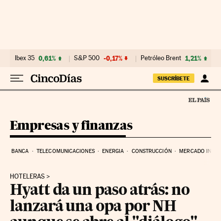
Ir al contenido
Ibex 35
0,61%
S&P 500
-0,17%
Petróleo Brent
1,21%
SUSCRÍBETE
Empresas y finanzas
BANCA
TELECOMUNICACIONES
ENERGIA
CONSTRUCCIÓN
MERCADO INMOB
HOTELERAS
Hyatt da un paso atrás: no
lanzará una opa por NH