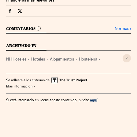
Companias Cinco Días en Facebook
Companias Cinco Días en Twitter
IR A LOS COMENTARIOS
Normas
›
COMENTARIOS
ARCHIVADO EN
NH Hoteles
Hoteles
Alojamientos
Hostelería
Empresas
Turismo
Economía
Se adhiere a los criterios de
Más información
aquí
Si está interesado en licenciar este contenido, pinche