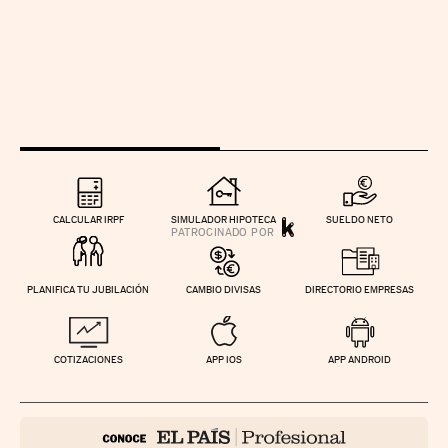
CALCULAR IRPF
SIMULADOR HIPOTECA
SUELDO NETO
PLANIFICA TU JUBILACIÓN
CAMBIO DIVISAS
DIRECTORIO EMPRESAS
COTIZACIONES
APP IOS
APP ANDROID