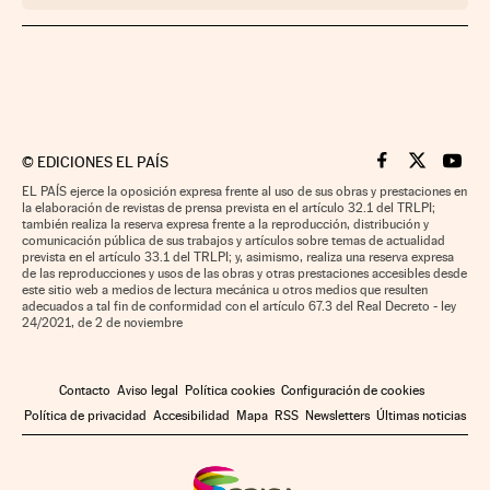
©
EDICIONES EL PAÍS
Cinco Días en F
Cinco Días e
Cinco 
EL PAÍS ejerce la oposición expresa frente al uso de sus obras y prestaciones en
la elaboración de revistas de prensa prevista en el artículo 32.1 del TRLPI;
también realiza la reserva expresa frente a la reproducción, distribución y
comunicación pública de sus trabajos y artículos sobre temas de actualidad
prevista en el artículo 33.1 del TRLPI; y, asimismo, realiza una reserva expresa
de las reproducciones y usos de las obras y otras prestaciones accesibles desde
este sitio web a medios de lectura mecánica u otros medios que resulten
adecuados a tal fin de conformidad con el artículo 67.3 del Real Decreto - ley
24/2021, de 2 de noviembre
Contacto
Aviso legal
Política cookies
Configuración de cookies
Política de privacidad
Accesibilidad
Mapa
RSS
Newsletters
Últimas noticias