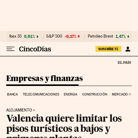
Ir al contenido
Ibex 35
0,61%
S&P 500
-0,17%
Petróleo Brent
1,47%
SUSCRÍBETE
Empresas y finanzas
BANCA
TELECOMUNICACIONES
ENERGIA
CONSTRUCCIÓN
MERCADO INMOB
ALOJAMIENTO
Valencia quiere limitar los
pisos turísticos a bajos y