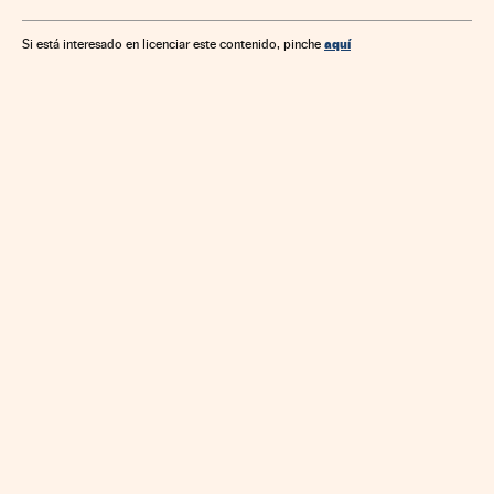
Política urbanística
Turismo
Desarrollo urbano
Desarrollo sostenible
Empresas
Problemas sociales
aquí
Si está interesado en licenciar este contenido, pinche
Economía
Urbanismo
Política
Sociedad
Medio ambiente