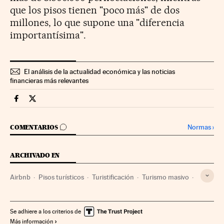
que los pisos tienen "poco más" de dos
millones, lo que supone una "diferencia
importantísima".
El análisis de la actualidad económica y las noticias
financieras más relevantes
Companias Cinco Días en Facebook
Companias Cinco Días en Twitter
IR A LOS COMENTARIOS
Normas
›
COMENTARIOS
ARCHIVADO EN
Airbnb
Pisos turísticos
Turistificación
Turismo masivo
Gentrificación
Alojamientos
Hostelería
Economía urbana
Ciudades sostenibles
Se adhiere a los criterios de
Más información