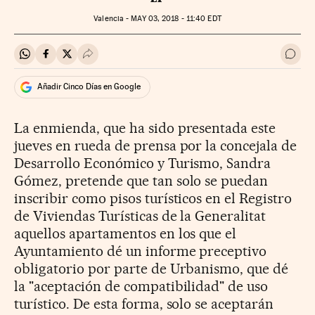
Valencia -
MAY
03, 2018 - 11:40
EDT
Compartir en Whatsapp
Compartir en Facebook
Compartir en Twitter
Desplegar Redes Sociales
Ir a 
Añadir Cinco Días en Google
La enmienda, que ha sido presentada este
jueves en rueda de prensa por la concejala de
Desarrollo Económico y Turismo, Sandra
Gómez, pretende que tan solo se puedan
inscribir como pisos turísticos en el Registro
de Viviendas Turísticas de la Generalitat
aquellos apartamentos en los que el
Ayuntamiento dé un informe preceptivo
obligatorio por parte de Urbanismo, que dé
la "aceptación de compatibilidad" de uso
turístico. De esta forma, solo se aceptarán