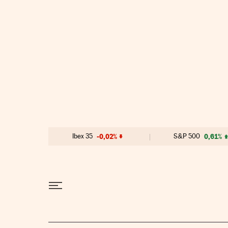
Ir al contenido
Ibex 35
-0,02%
S&P 500
0,61%