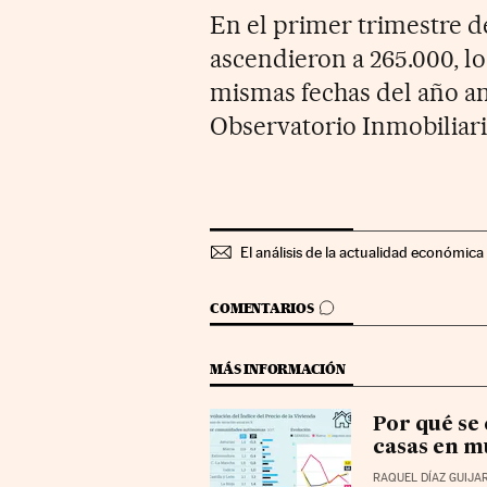
En el primer trimestre de
ascendieron a 265.000, l
mismas fechas del año an
Observatorio Inmobiliar
El análisis de la actualidad económica 
IR A LOS COMENTARIOS
COMENTARIOS
MÁS INFORMACIÓN
Por qué se
casas en m
RAQUEL DÍAZ GUIJA