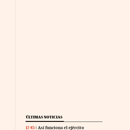
nco Días en Facebook
s Cinco Días en Twitter
ÚLTIMAS NOTICIAS
Así funciona el ejército
17:45