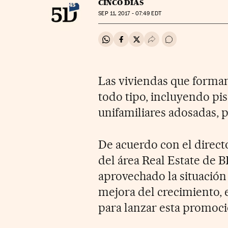
CINCO DÍAS
SEP
11, 2017 - 07:49
EDT
Compartir en Whatsapp
Compartir en Facebook
Compartir en Twitter
Desplegar Redes Soci
Ir a los comentar
Las viviendas que forma
todo tipo, incluyendo piso
unifamiliares adosadas, p
De acuerdo con el direct
del área Real Estate de 
aprovechado la situación
mejora del crecimiento, e
para lanzar esta promoci