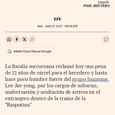
juzgado.
POOL (REUTERS)
EFE
Seúl -
AUG
07, 2017 - 09:59
EDT
Compartir en Whatsapp
Compartir en Facebook
Compartir en Twitter
Desplegar Redes Sociales
Ir a 
Añadir Cinco Días en Google
La fiscalía surcoreana reclamó hoy una pena
de 12 años de cárcel para el heredero y hasta
hace poco hombre fuerte del
grupo Samsung
,
Lee Jae-yong, por los cargos de soborno,
malversación y ocultación de activos en el
extranjero dentro de la trama de la
"Rasputina".