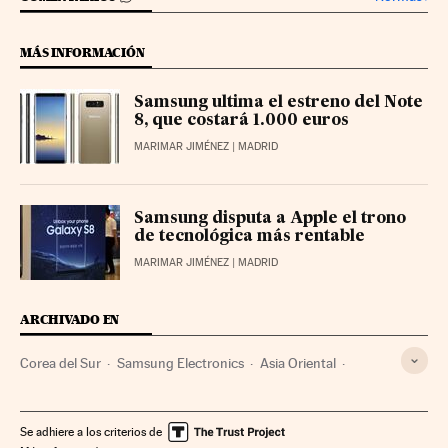
MÁS INFORMACIÓN
Samsung ultima el estreno del Note
8, que costará 1.000 euros
MARIMAR JIMÉNEZ
| MADRID
Samsung disputa a Apple el trono
de tecnológica más rentable
MARIMAR JIMÉNEZ
| MADRID
ARCHIVADO EN
Corea del Sur
Samsung Electronics
Asia Oriental
Corrupción
Asia
Empresas
Delitos
Economía
Justicia
Se adhiere a los criterios de