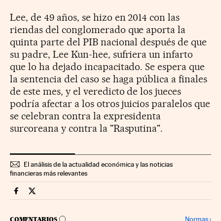
Lee, de 49 años, se hizo en 2014 con las
riendas del conglomerado que aporta la
quinta parte del PIB nacional después de que
su padre, Lee Kun-hee, sufriera un infarto
que lo ha dejado incapacitado. Se espera que
la sentencia del caso se haga pública a finales
de este mes, y el veredicto de los jueces
podría afectar a los otros juicios paralelos que
se celebran contra la expresidenta
surcoreana y contra la "Rasputina".
El análisis de la actualidad económica y las noticias
financieras más relevantes
Companias Cinco Días en Facebook
Companias Cinco Días en Twitter
IR A LOS COMENTARIOS
Normas
›
COMENTARIOS