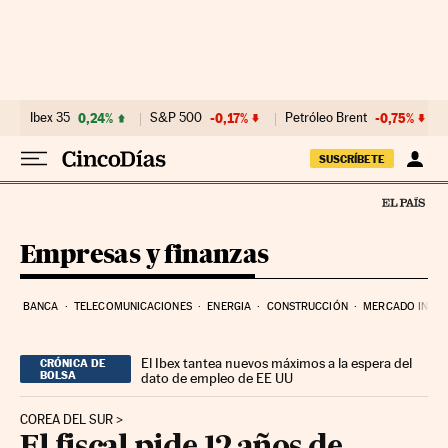
Ir al contenido
Ibex 35
0,24%
S&P 500
-0,17%
Petróleo Brent
-0,75%
SUSCRÍBETE
Empresas y finanzas
BANCA
TELECOMUNICACIONES
ENERGIA
CONSTRUCCIÓN
MERCADO INMOB
El Ibex tantea nuevos máximos a la espera del
CRÓNICA DE
BOLSA
dato de empleo de EE UU
COREA DEL SUR