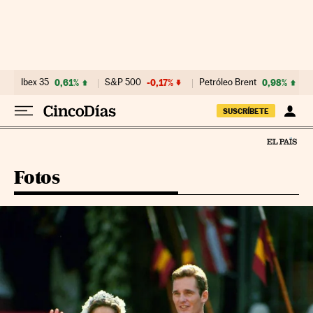
Ir al contenido
Ibex 35
0,61%
S&P 500
-0,17%
Petróleo Brent
0,98%
SUSCRÍBETE
Fotos