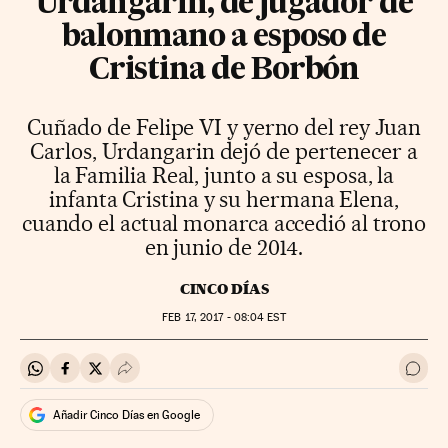
Urdangarin, de jugador de
balonmano a esposo de
Cristina de Borbón
Cuñado de Felipe VI y yerno del rey Juan
Carlos, Urdangarin dejó de pertenecer a
la Familia Real, junto a su esposa, la
infanta Cristina y su hermana Elena,
cuando el actual monarca accedió al trono
en junio de 2014.
CINCO DÍAS
FEB
17, 2017 - 08:04
EST
Compartir en Whatsapp
Compartir en Facebook
Compartir en Twitter
Desplegar Redes Sociales
Ir a 
Añadir Cinco Días en Google