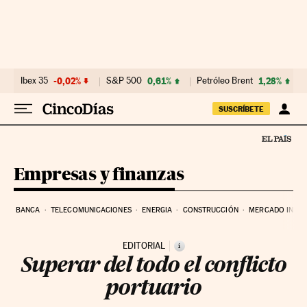
Ir al contenido
Ibex 35
-0,02%
S&P 500
0,61%
Petróleo Brent
1,28%
SUSCRÍBETE
Empresas y finanzas
BANCA
TELECOMUNICACIONES
ENERGIA
CONSTRUCCIÓN
MERCADO INMOB
EDITORIAL
i
Superar del todo el conflicto
portuario