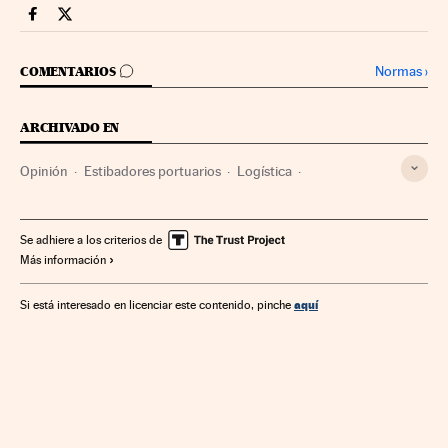
Companias Cinco Días en Facebook
Companias Cinco Días en Twitter
IR A LOS COMENTARIOS
Normas
›
COMENTARIOS
ARCHIVADO EN
Opinión
Estibadores portuarios
Logística
Transporte mercancías
Distribución
Puertos
Transporte marítimo
Empresas
Administración Estado
Se adhiere a los criterios de
Más información
Transporte
Comercio
Economía
Administración pública
Huelgas sectoriales
Huelgas
aquí
Si está interesado en licenciar este contenido, pinche
Conflictos laborales
Relaciones laborales
Trabajo