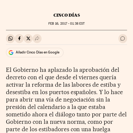
CINCO DÍAS
FEB
16, 2017 - 01:38
EST
Compartir en Whatsapp
Compartir en Facebook
Compartir en Twitter
Desplegar Redes Sociales
Ir a 
Añadir Cinco Días en Google
El Gobierno ha aplazado la aprobación del
decreto con el que desde el viernes quería
activar la reforma de las labores de estiba y
desestiba en los puertos españoles. Y lo hace
para abrir una vía de negociación sin la
presión del calendario a la que estaba
sometido ahora el diálogo tanto por parte del
Gobierno con la nueva norma, como por
parte de los estibadores con una huelga