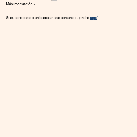
Más información
Contratación pública
Gasto público
Derecho administrativo
Mercados financieros
aquí
Si está interesado en licenciar este contenido, pinche
Sector público
Finanzas públicas
Empresas
Economía
Administración pública
Finanzas