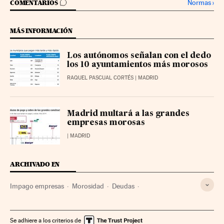
IR A LOS COMENTARIOS
Normas
›
COMENTARIOS
MÁS INFORMACIÓN
Los autónomos señalan con el dedo
los 10 ayuntamientos más morosos
RAQUEL PASCUAL CORTÉS
| MADRID
Madrid multará a las grandes
empresas morosas
| MADRID
ARCHIVADO EN
Impago empresas
Morosidad
Deudas
Deuda corporativa
Adjudicación contratos
Endeudamiento empresarial
Contratos administrativos
Se adhiere a los criterios de