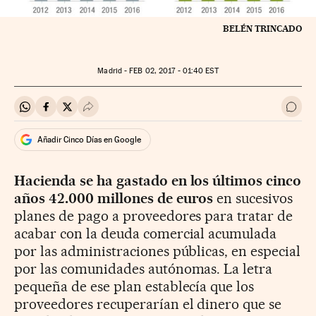
BELÉN TRINCADO
Madrid -
FEB
02, 2017 - 01:40
EST
Compartir en Whatsapp
Compartir en Facebook
Compartir en Twitter
Desplegar Redes Sociales
Ir a 
Añadir Cinco Días en Google
Hacienda se ha gastado en los últimos cinco
años 42.000 millones de euros
en sucesivos
planes de pago a proveedores para tratar de
acabar con la deuda comercial acumulada
por las administraciones públicas, en especial
por las comunidades autónomas. La letra
pequeña de ese plan establecía que los
proveedores recuperarían el dinero que se