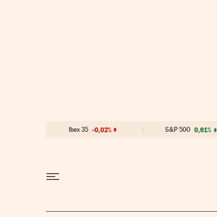
Ir al contenido
Ibex 35
-0,02%
S&P 500
0,61%