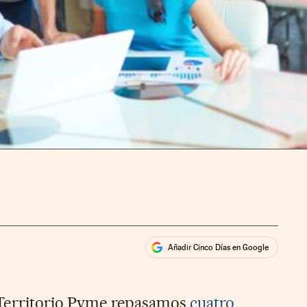
Añadir Cinco Días en Google
ales
rios
n Territorio Pyme repasamos
cuatro