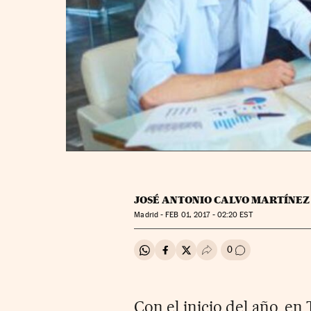
JOSÉ ANTONIO CALVO MARTÍNEZ
Madrid -
FEB
01, 2017 - 02:20
EST
0
Compartir en Whatsapp
Compartir en Facebook
Compartir en Twitter
Desplegar Redes Soci
Ir a los comenta
Con el inicio del año, e